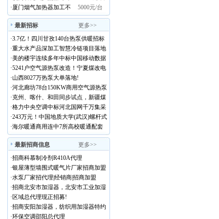
工艺水系统
器选型报价不锈钢材质
·
厦门烟气加热器加工不
5000元/台
锈钢迪伊基定制
最新招标
更多>>
·
3.7亿！四川甘孜140台热泵供暖招标
·
重大水产品深加工智慧冷链项目落地
温岭
·
美的楼宇连续多年中标中国移动数据
中心温控集采订单
·
5241户空气源热泵改造！宁夏煤改电
清洁取暖示范项目招标启动
·
山西8027万热泵大单落地!
·
河北廊坊78台150KW商用空气源热泵
招标
·
克州、喀什、和田同步试点，新疆煤
改电工程采购意向空气源热泵设备需
·
格力中央空调中标河北国网千万集采
求
大单
·
243万元！中国地质大学(武汉)螺杆式
风冷热泵机组公开招标
·
海尔暖通商用连中7所高校暖通配套
项目
最新招商信息
更多>>
·
招商科慕制冷剂R410A代理
·
银屋薄型墙围式暖气片厂家招商加盟
火热进行中
·
水泵厂家招代理|经销商|招商加盟
·
招商北安市加湿器，北安市工业加湿
器 北安市澳普瑞加湿器代理
·
区域总代理现正招募!
·
招商安阳加湿器，纺织用加湿器特约
经销商！
·
环保空调邵阳总代理