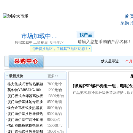
首 
采购
市场加载中…
找产品
找公司
找资讯
请输入您想采购的产品名称！
数据加载中…,请稍后
[切换地区]
点击切换地区，了解其它地区动态！
×
默认显示近 [
一个月
最新报价
更多>>
·
格力集成式智能热氟融
7800元/个
[求购]25P螺杆机组一组，电动
霜冷凝机组
·
英华特YM85E1G-100
1200元/台
产品要求:原冷库升级改造及维护，欢
·
厦门板式冷却器高效板
13800元/台
式换热器生产商迪伊基品
·
厦门迪伊基泳池专用换
8500元/套
质
热器报价
·
钛合金TI板式换热器厦
8000元/台
门迪伊基定制生产
·
厦门迪伊基换热器供热
9500元/台
采暖选型报价
·
厦门迪伊基空调冷却器-
900元/台
型号AC50X-70H-蒸发器
·
佛山禅能板式换热器机
150000元/
组宁德时代新能源PCW
·
厦门管壳式换热器冷却
套
10000元/台