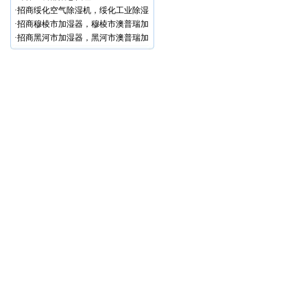
·
招商绥化空气除湿机，绥化工业除湿
器
·
招商穆棱市加湿器，穆棱市澳普瑞加
湿器代理！
·
招商黑河市加湿器，黑河市澳普瑞加
湿器代理