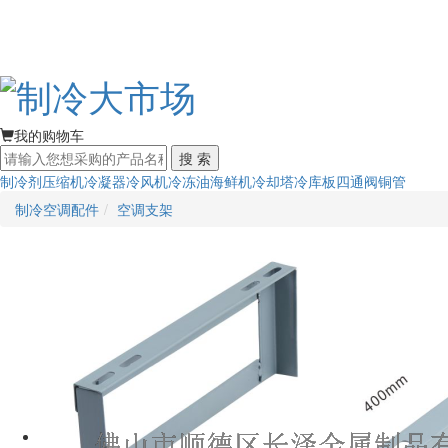
我的购物车
搜 索
制冷剂
压缩机
冷凝器
冷风机
冷冻油
海鲜机
冷却塔
冷库板
四通阀
铜管
制冷空调配件
空调支架