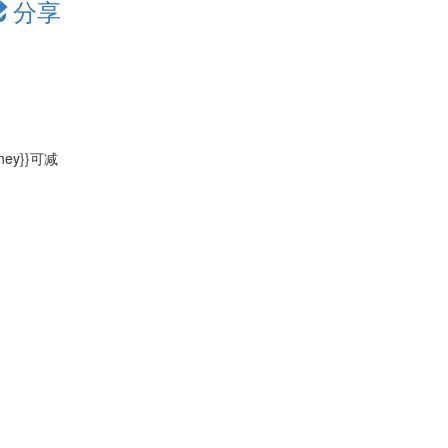
分享
oney}}可减