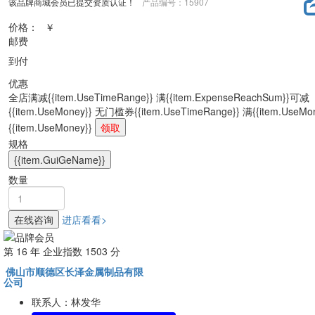
该品牌商城会员已提交资质认证！
产品编号：15907
价格：
￥
邮费
到付
优惠
全店满减
{{item.UseTimeRange}} 满{{item.ExpenseReachSum}}可减
{{item.UseMoney}}
无门槛券
{{item.UseTimeRange}} 满{{item.UseM
{{item.UseMoney}}
领取
规格
{{item.GuiGeName}}
数量
在线咨询
进店看看>
第
16
年 企业指数
1503
分
佛山市顺德区长泽金属制品有限
公司
联系人：林发华