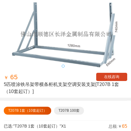
65
在线咨询
￥
5匹喷涂铁吊架带横条柜机支架空调安装支架
[T207B 1套
（10套起订）]
T207B 1套（10套起订）
T207B 100套
已选:
"T207B 1套（10套起订）"
X
1
65
总额:￥