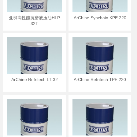
亚群高性能抗磨液压油HLP
ArChine Synchain KPE 220
32T
ArChine Refritech LT-32
ArChine Refritech TPE 220