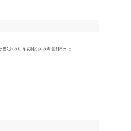
;巨化制冷剂;华安制冷剂;冷媒;氟利昂;;;;;;;