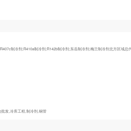
剂;R407c制冷剂;R410a制冷剂;R142b制冷剂;东岳制冷剂;梅兰制冷剂北方区域总代
批发,冷库工程,制冷剂,铜管