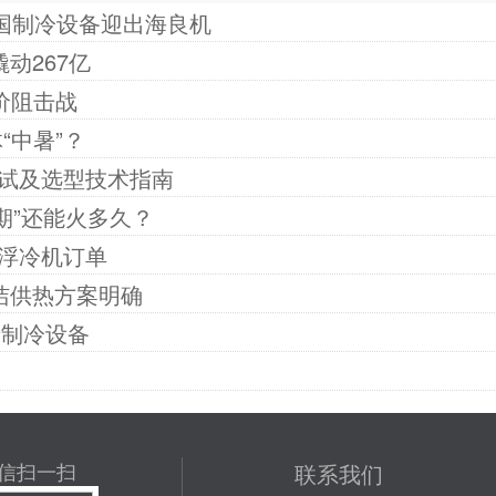
中国制冷设备迎出海良机
动267亿
价阻击战
“中暑”？
试及选型技术指南
期”还能火多久？
浮冷机订单
洁供热方案明确
产制冷设备
信扫一扫
联系我们