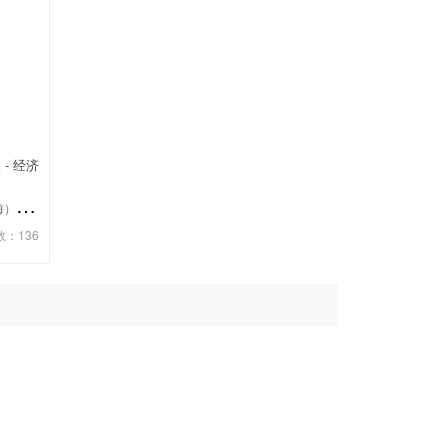
 - 经济
德
图仪器国际贸易（上海）有限公司
数：136