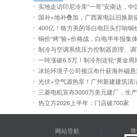
实地走访印尼冷库“一哥”安南达，
国补+地补叠加，广西家电以旧换新撬
400亿！格力美的等白电巨头打响铜
铜价“烤”验+价格战，白电半年报集体
制冷与空调系统压力控制器原理、调
一吨涨破6.5万！制冷剂这轮“黄金周
冰轮环境子公司顿汉布什获海外磁悬
光伏+空气源热泵！广州新建建筑清
三菱电机宣布3000万美元建厂，生
热立方2026上半年：门店破700家
网站导航
微