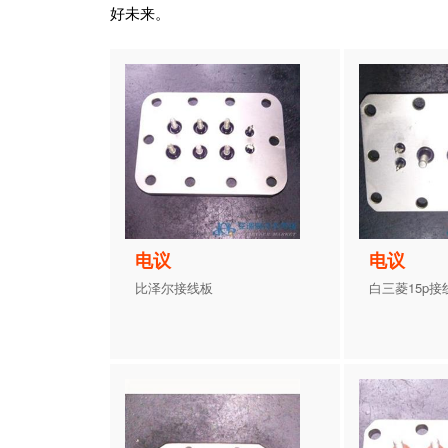
好未来。
电议
电议
比泽尔接线板
白三菱15p接