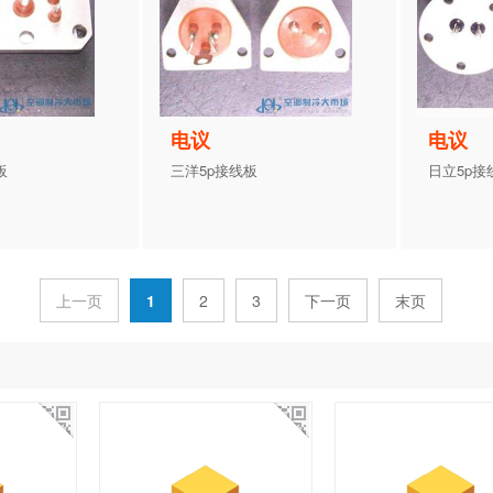
电议
电议
板
三洋5p接线板
日立5p接
上一页
1
2
3
下一页
末页