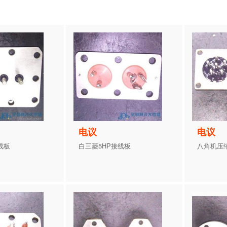
电议
电议
线板
白三菱5HP接线板
八角机压