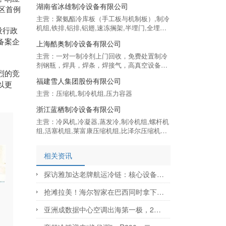
湖南省冰雄制冷设备有限公司
区首例
主营：聚氨酯冷库板（手工板与机制板）,制冷
机组,铁排,铝排,铝翅,速冻搁架,半埋门,全埋门,
设行政
扫地门,双开门,电动门,手动中型平移门等,代
备案企
上海酷奥制冷设备有限公司
理,格力,冷典,雪鹰,富士豪,富雪泰,凯迪,大明,博
莱特,美乐柯制冷机组等制冷设备
主营：一对一制冷剂上门回收，免费处置制冷
剂钢瓶，焊具，焊条，焊接气，高真空设备。
烈的竞
制冷工具,制冷剂回收,焊割工具,制冷设备及配
福建雪人集团股份有限公司
件,管子割刀,割刀,封口钳,扩管器,弯管器,胀管
以更
器,压缩机散装制冷剂,瓶装制冷剂,听装制冷
主营：压缩机,制冷机组,压力容器
剂,R22,R134A,R410A,R407C,R600A,R290,采
浙江蓝栖制冷设备有限公司
购回收冷媒,采购回收制冷剂
主营：冷风机,冷凝器,蒸发冷,制冷机组,螺杆机
组,活塞机组,莱富康压缩机组,比泽尔压缩机机
组
相关资讯
探访雅加达老牌航运冷链：核心设备为何独选这一品牌？
抢滩拉美！海尔智家在巴西同时拿下“高净值”与“国民级”两大渠道
亚洲成数据中心空调出海第一极，2025年对亚出口飙涨近四成