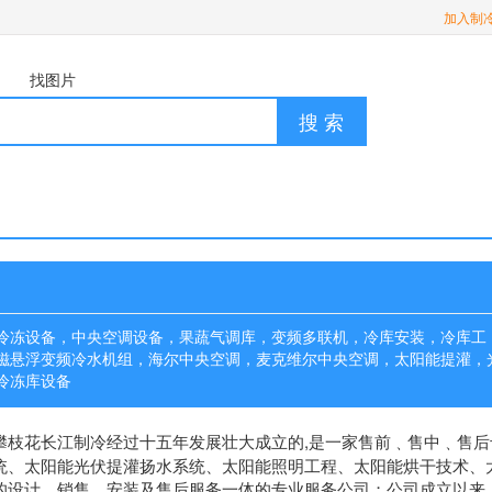
加入制
找图片
搜 索
冷冻设备，中央空调设备，果蔬气调库，变频多联机，冷库安装，冷库工
磁悬浮变频冷水机组，海尔中央空调，麦克维尔中央空调，太阳能提灌，
冷冻库设备
攀枝花长江制冷经过十五年发展壮大成立的,是一家售前﹑售中﹑售后
统、太阳能光伏提灌扬水系统、太阳能照明工程、太阳能烘干技术、
的设计、销售、安装及售后服务一体的专业服务公司；公司成立以来