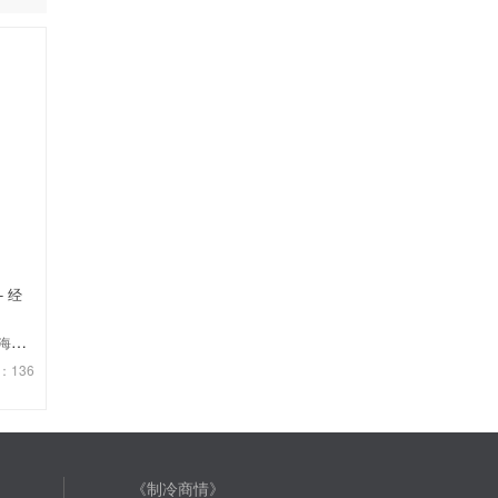
- 经
公司
：136
《制冷商情》