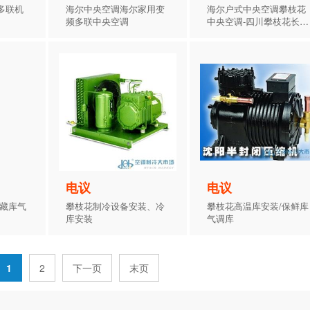
多联机
海尔中央空调海尔家用变
海尔户式中央空调攀枝花
频多联中央空调
中央空调-四川攀枝花长江
飞瑞
电议
电议
冷藏库气
攀枝花制冷设备安装、冷
攀枝花高温库安装/保鲜库
库安装
气调库
1
2
下一页
末页