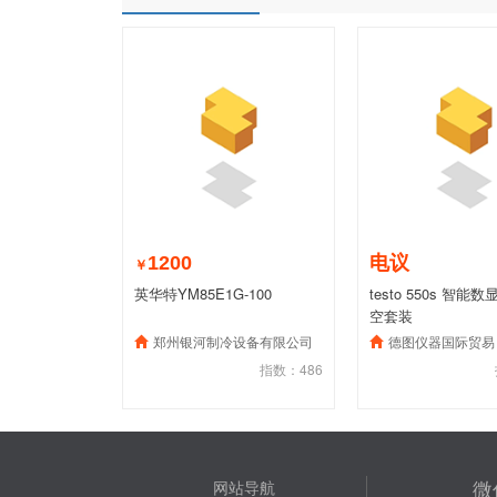
1200
电议
￥
英华特YM85E1G-100
testo 550s 智
空套装
郑州银河制冷设备有限公司
德图仪器国际贸易（上海
指数：486
微
网站导航