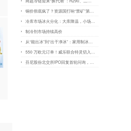
商超冷链迎来“换代潮”：R290、二氧化碳上桌
铜价彻底疯了？资源国打响“禁矿”第一枪，15000美元只是起点？
冷库市场冰火分化：大库降温，小场景爆发
制冷剂市场持续高价
从“能出冰”到“出干净冰”：家用制冰家电的千亿蓝海与下半场博弈
550 万欧元订单！威乐联合特灵切入欧洲数据中心冷却供应链
芬尼股份北交所IPO回复首轮问询，ODM模式收入占比超五成