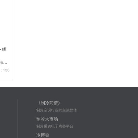
- 经
公司
：136
《制冷商情》
制冷空调行业的主流媒体
制冷大市场
制冷采购电子商务平台
冷博会