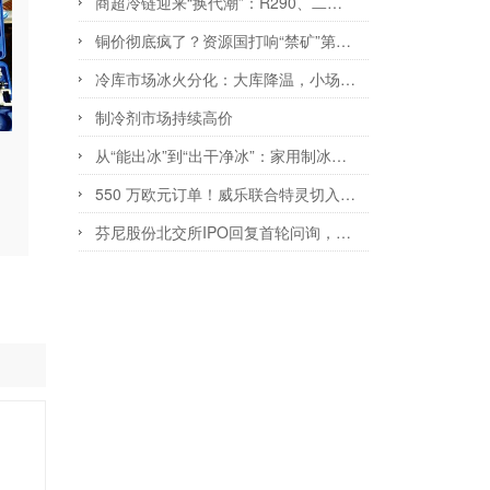
商超冷链迎来“换代潮”：R290、二氧化碳上桌
铜价彻底疯了？资源国打响“禁矿”第一枪，15000美元只是起点？
冷库市场冰火分化：大库降温，小场景爆发
制冷剂市场持续高价
从“能出冰”到“出干净冰”：家用制冰家电的千亿蓝海与下半场博弈
550 万欧元订单！威乐联合特灵切入欧洲数据中心冷却供应链
芬尼股份北交所IPO回复首轮问询，ODM模式收入占比超五成