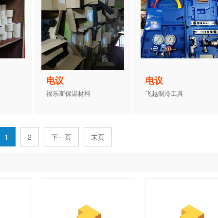
电议
电议
福乐斯保温材料
飞越制冷工具
1
2
下一页
末页