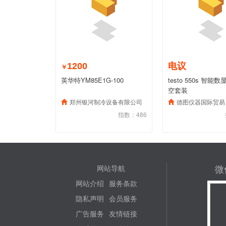
1200
电议
￥
英华特YM85E1G-100
testo 550s 智
空套装
郑州银河制冷设备有限公司
德图仪器国际贸易（上海
指数：486
微
网站导航
网站介绍
服务条款
隐私声明
会员服务
广告服务
友情链接