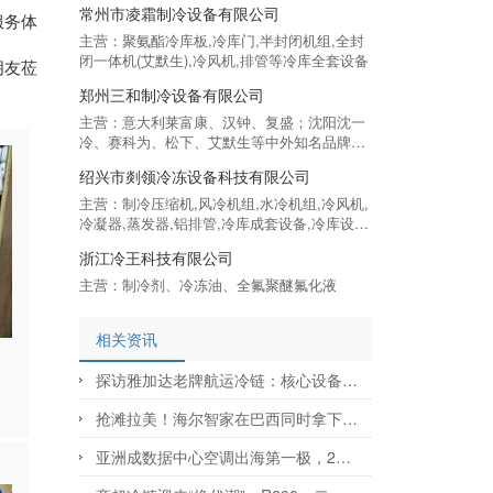
常州市凌霜制冷设备有限公司
服务体
主营：聚氨酯冷库板,冷库门,半封闭机组,全封
闭一体机(艾默生),冷风机,排管等冷库全套设备
朋友莅
郑州三和制冷设备有限公司
主营：意大利莱富康、汉钟、复盛；沈阳沈一
冷、赛科为、松下、艾默生等中外知名品牌压
缩机；上海帝亚、路伟、睿美特冷风机、冷凝
绍兴市剡领冷冻设备科技有限公司
器；格力冷冻冷藏、睿美特热氟化霜冷暖一体
机；盾安、丹佛斯、鸿森、东阀、AMG 等阀
主营：制冷压缩机,风冷机组,水冷机组,冷风机,
件；飞越工具、铜管、制冷剂、冷冻油等配套
冷凝器,蒸发器,铝排管,冷库成套设备,冷库设计
耗材，
安装,制冷配件
浙江冷王科技有限公司
主营：制冷剂、冷冻油、全氟聚醚氟化液
相关资讯
探访雅加达老牌航运冷链：核心设备为何独选这一品牌？
抢滩拉美！海尔智家在巴西同时拿下“高净值”与“国民级”两大渠道
亚洲成数据中心空调出海第一极，2025年对亚出口飙涨近四成