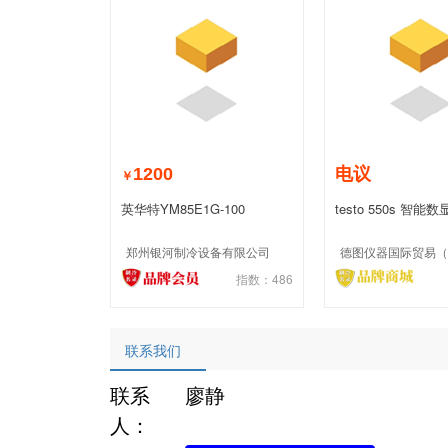
1200
电议
￥
英华特YM85E1G-100
testo 550s 智
空套装
郑州银河制冷设备有限公司
指数：486
联系我们
联系
廖静
人：