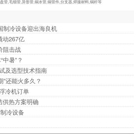
香盘管,毛细管,异形管,铜水管,铜管件,分支器,焊接材料,铜杆等
中国制冷设备迎出海良机
动267亿
价阻击战
“中暑”？
试及选型技术指南
期”还能火多久？
浮冷机订单
洁供热方案明确
产制冷设备