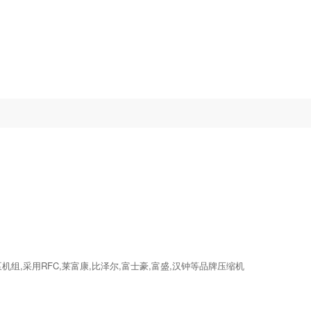
机组,采用RFC,莱富康,比泽尔,富士豪,富盛,汉钟等品牌压缩机