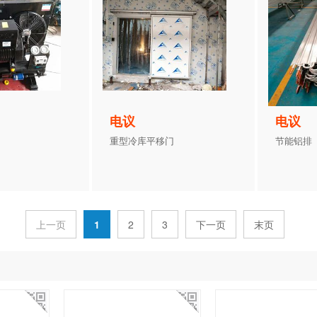
电议
电议
重型冷库平移门
节能铝排
上一页
1
2
3
下一页
末页