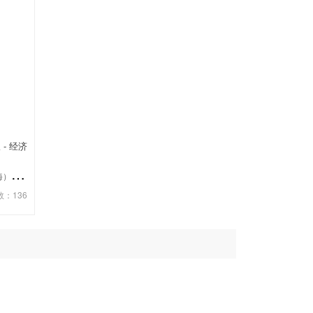
 - 经济
德
图仪器国际贸易（上海）有限公司
数：136