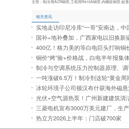
主营：制冷用ACR铜管,工程用R410A铜管,内螺纹铜管,蚊
相关资讯
实地走访印尼冷库“一哥”安南达，
国补+地补叠加，广西家电以旧换新撬
400亿！格力美的等白电巨头打响铜
铜价“烤”验+价格战，白电半年报集体
制冷与空调系统压力控制器原理、调
一吨涨破6.5万！制冷剂这轮“黄金周
冰轮环境子公司顿汉布什获海外磁悬
光伏+空气源热泵！广州新建建筑清
三菱电机宣布3000万美元建厂，生
热立方2026上半年：门店破700家