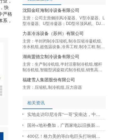
行业，
，快
沈阳金旺海制冷设备有限公司
中严格
主营：公司主营侧排风冷凝器、V型冷凝器、L
体系，
型冷凝器、U型冷凝器；DD型吊顶风机、DJ型
吊顶风机、DL型吊顶风机、水除霜新型冷风
力喜冷冻设备（苏州）有限公司
机、双侧出风冷风机；壁挂式空调一体机、半
封闭机组、铝排等各类制冷产品。
主营：半封闭制冷压缩机,制冷压缩冷凝机组,
冷水机组,超低温设备,冷库工程,制冷工程,制冷
机组
湖南盟德立制冷设备有限公司
主营：生产制冷机组,半封活塞制冷机组,螺杆
制冷机组,智能型涡旋箱式制冷机组,销售高翔,
路伟,ECO冷风机,冷库制冷机组
福建雪人集团股份有限公司
主营：压缩机,制冷机组,压力容器
相关资讯
实地走访印尼冷库“一哥”安南达，中国制冷设备迎出海良机
国补+地补叠加，广西家电以旧换新撬动267亿
400亿！格力美的等白电巨头打响铜价阻击战