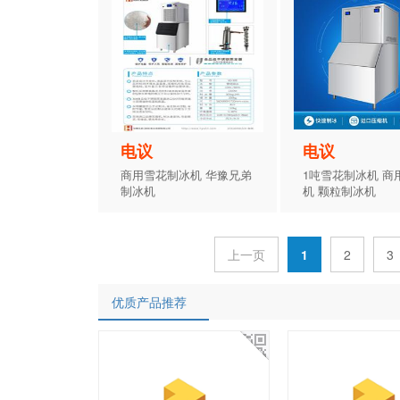
电议
电议
商用雪花制冰机 华豫兄弟
1吨雪花制冰机 商
制冰机
机 颗粒制冰机
上一页
1
2
3
优质产品推荐