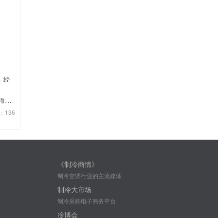
- 经
公司
：136
《制冷商情》
制冷空调行业的主流媒体
制冷大市场
制冷采购电子商务平台
冷博会