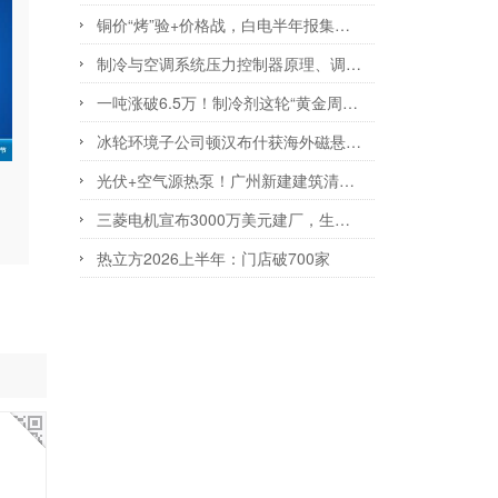
铜价“烤”验+价格战，白电半年报集体“中暑”？
制冷与空调系统压力控制器原理、调试及选型技术指南
一吨涨破6.5万！制冷剂这轮“黄金周期”还能火多久？
冰轮环境子公司顿汉布什获海外磁悬浮冷机订单
光伏+空气源热泵！广州新建建筑清洁供热方案明确
三菱电机宣布3000万美元建厂，生产制冷设备
热立方2026上半年：门店破700家