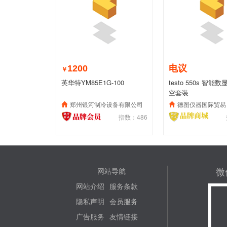
1200
电议
￥
英华特YM85E1G-100
testo 550s 智
空套装
郑州银河制冷设备有限公司
德图仪器国际贸易（上海
指数：486
微
网站导航
网站介绍
服务条款
隐私声明
会员服务
广告服务
友情链接