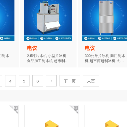
电议
电议
用制冰
2.5吨片冰机 小型片冰机
300公斤片冰机 商用制冰
食品加工制冰机 超市制冰
机 超市商超制冰机 火锅
机 冰水机
店自助餐制冰机
4
5
6
7
下一页
末页