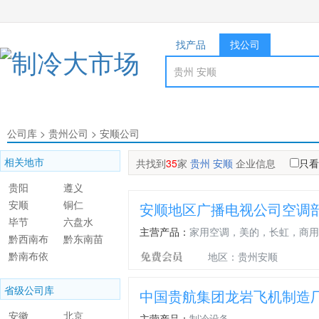
找产品
找公司
公司库
>
贵州公司
>
安顺公司
相关地市
共找到
35
家
贵州 安顺
企业信息
只看
贵阳
遵义
安顺
铜仁
安顺地区广播电视公司空调
毕节
六盘水
主营产品：
家用空调，美的，长虹，商用
黔西南布
黔东南苗
依族苗族
黔南布依
族侗族自
地区：贵州安顺
自治州
族苗族自
治州
省级公司库
治州
中国贵航集团龙岩飞机制造
安徽
北京
主营产品：
制冷设备