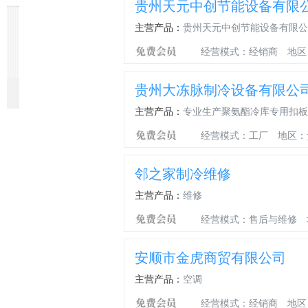
贵州天元中创节能设备有限
主营产品：
贵州天元中创节能设备有限公
经营模式：经销商
地区
贵州大冻脉制冷设备有限公
节
商
冷
润
家
制
能
用
冻
滑
用
冷
主营产品：
专业生产聚氨酯冷库专用扣板
环
空
油
脂
空
设
保
调
调
备
经营模式：工厂
地区：
空
维
调
修
邻之家制冷维修
主营产品：
维修
经营模式：售后与维修
安顺市金虎商贸有限公司
主营产品：
空调
经营模式：经销商
地区