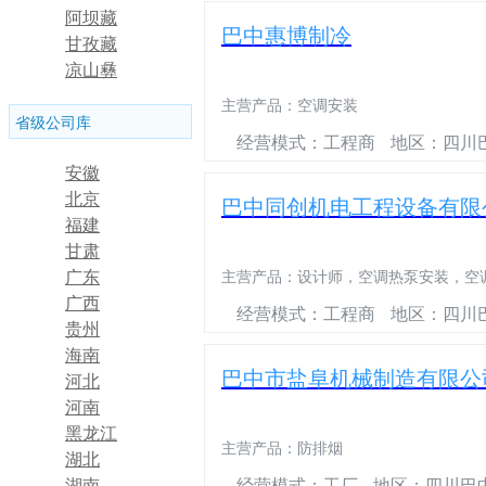
阿坝藏
巴中惠博制冷
族羌族
甘孜藏
自治州
族自治
凉山彝
州
族自治
主营产品：
空调安装
州
省级公司库
经营模式：工程商
地区：四川
安徽
北京
巴中同创机电工程设备有限
福建
甘肃
广东
主营产品：
设计师，空调热泵安装，空
广西
经营模式：工程商
地区：四川
贵州
海南
巴中市盐阜机械制造有限公
河北
河南
黑龙江
主营产品：
防排烟
湖北
经营模式：工厂
地区：四川巴
湖南