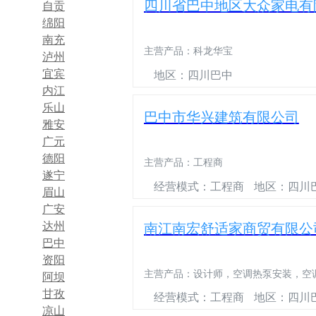
四川省巴中地区大众家电有
自贡
绵阳
南充
主营产品：
科龙华宝
泸州
宜宾
地区：四川巴中
内江
乐山
巴中市华兴建筑有限公司
雅安
广元
德阳
主营产品：
工程商
遂宁
经营模式：工程商
地区：四川
眉山
广安
南江南宏舒适家商贸有限公
达州
巴中
资阳
主营产品：
设计师，空调热泵安装，空
阿坝
甘孜
经营模式：工程商
地区：四川
凉山