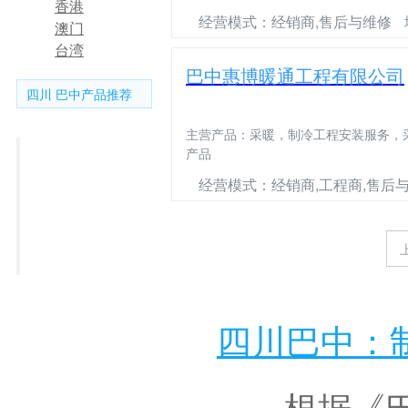
香港
经营模式：经销商,售后与维修
澳门
台湾
巴中惠博暖通工程有限公司
四川 巴中产品推荐
主营产品：
采暖，制冷工程安装服务，
产品
美
经营模式：经销商,工程商,售后
的
科
工
龙
程
华
商
宝
四川巴中：制
根据《巴中