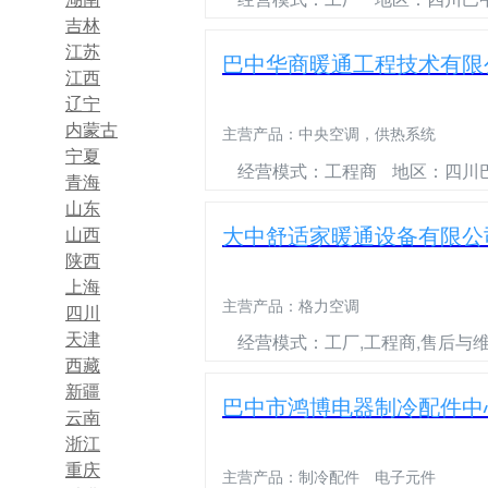
吉林
江苏
巴中华商暖通工程技术有限
江西
辽宁
内蒙古
主营产品：
中央空调，供热系统
宁夏
经营模式：工程商
地区：四川
青海
山东
大中舒适家暖通设备有限公
山西
陕西
上海
主营产品：
格力空调
四川
天津
经营模式：工厂,工程商,售后与
西藏
新疆
巴中市鸿博电器制冷配件中
云南
浙江
重庆
主营产品：
制冷配件 电子元件