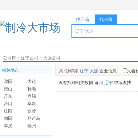
找产品
找公司
公司库
>
辽宁公司
>
大连公司
相关地市
共找到
0
家
辽宁 大连
企业信息
只看
沈阳
大连
没有找到相关数据 返回
辽宁
继续查找
鞍山
抚顺
丹东
盘锦
营口
阜新
辽阳
铁岭
朝阳
葫芦岛
本溪
锦州