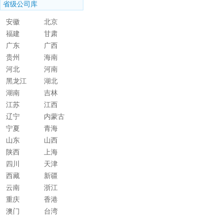
省级公司库
安徽
北京
福建
甘肃
广东
广西
贵州
海南
河北
河南
黑龙江
湖北
湖南
吉林
江苏
江西
辽宁
内蒙古
宁夏
青海
山东
山西
陕西
上海
四川
天津
西藏
新疆
云南
浙江
重庆
香港
澳门
台湾