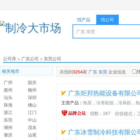
找产品
找公司
公司库
>
广东公司
>
东莞公司
相关地市
共找到
3204
家
广东 东莞
企业信息
广州
韶关
惠州
梅州
广东炬邦热能设备有限公
汕头
深圳
主营产品：
热泵，冷库机组，冷风机，热
珠海
佛山
湛江
江门
指数：267
经营模式：
东莞
中山
潮州
茂名
广东冰雪制冷科技有限公
肇庆
汕尾