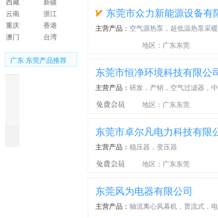
西藏
新疆
东莞市众力新能源设备有
云南
浙江
重庆
香港
主营产品：
空气源热泵，超低温热泵采暖
澳门
台湾
地区：广东东莞
广东 东莞产品推荐
东莞市恒净环境科技有限公
主营产品：
研发，产销，空气过滤器，中
地区：广东东莞
东莞市卓尔凡电力科技有限
发
制
汽
汽
新
模
智
25
智
智
泡
冷
车
车
能
块
能
匹
能
能
主营产品：
稳压器，变压器
浮
空
橡
空
源
控
热
新
热
变
球
调
胶
调
汽
制
氟
智
氟
频
地区：广东东莞
泡
发
发
浮
车
机
化
能
化
热
沫
泡
泡
球，
浮
组
霜
高
霜
氟
浮
橡
球
汽
球，
冷
效
成
化
东莞风为电器有限公司
球
胶
硅
车
汽
库
冷
套
覆
PP
浮
胶
空
车
机
库
冷
成
主营产品：
轴流离心风幕机，贯流式，电
发
球
发
调
空
组
机
库
套