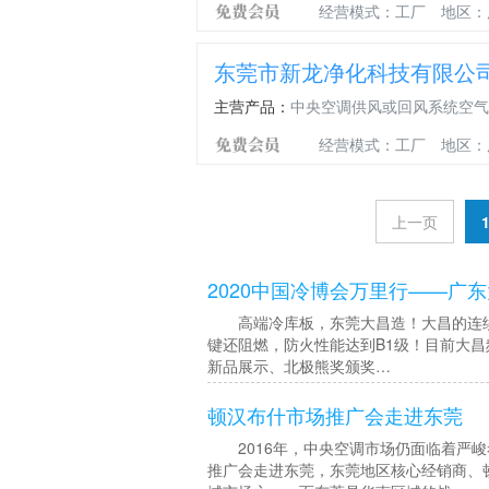
泡
发
泡
管
调
组
机
冷
经营模式：工厂
地区：
浮
泡
球
浮
制
组
库
球
硅
发
球，
冷
机
聚
胶
泡
汽
浮
组
东莞市新龙净化科技有限公
氨
浮
橡
车
球，
酯
球
胶
空
汽
主营产品：
中央空调供风或回风系统空气
PU
橡
球
调
车
发
胶
发
制
空
经营模式：工厂
地区：
泡
发
泡
冷
调
球
泡
硅
浮
管
制
浮
胶
球，
止
造
球
球
新
水
上一页
工
硅
模
能
浮
艺
胶
压
源
球，
发
橡
汽
硅
2020中国冷博会万里行——广
泡
胶
车
橡
浮
发
制
胶
高端冷库板，东莞大昌造！大昌的连续
球
泡
冷
发
键还阻燃，防火性能达到B1级！目前大昌
厂
球
止
泡
新品展示、北极熊奖颁奖…
家
厂
水
浮
家
浮
球
顿汉布什市场推广会走进东莞
球
生
产
2016年，中央空调市场仍面临着严峻
厂
推广会走进东莞，东莞地区核心经销商、
家