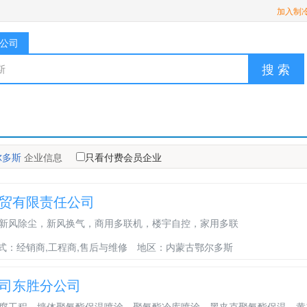
加入制
公司
搜 索
尔多斯
企业信息
只看付费会员企业
贸有限责任公司
新风除尘，新风换气，商用多联机，楼宇自控，家用多联
式：经销商,工程商,售后与维修
地区：内蒙古鄂尔多斯
司东胜分公司
腐工程，墙体聚氨酯保温喷涂，聚氨酯冷库喷涂，黑夹克聚氨酯保温，黄