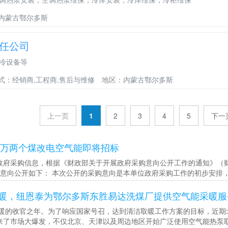
内蒙古鄂尔多斯
任公司
冷设备等
式：经销商,工程商,售后与维修
地区：内蒙古鄂尔多斯
上一页
1
2
3
4
5
下一
95万两个煤改电空气能即将招标
府采购信息，根据《财政部关于开展政府采购意向公开工作的通知》（财库〔
月采购意向公开如下： 本次公开的采购意向是本单位政府采购工作的初步安
暖，纽恩泰为鄂尔多斯东胜易达洗煤厂提供空气能采暖服
取暖的收官之年。为了响应国家号召，达到清洁取暖工作方案的目标，近期北
来了市场大爆发，不仅北京、天津以及周边地区开始广泛使用空气能热泵