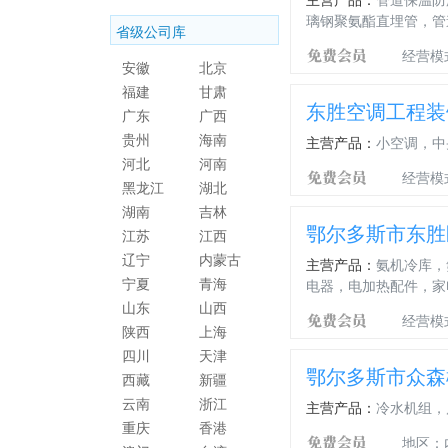
璃钢聚氨酯直埋管，管
省级公司库
经营模
安徽
北京
福建
甘肃
东胜空调工程装
广东
广西
贵州
海南
主营产品：
小空调，中
河北
河南
经营模
黑龙江
湖北
湖南
吉林
鄂尔多斯市东胜
江苏
江西
辽宁
内蒙古
主营产品：
氨机冷库，
宁夏
青海
电器，电加热配件，家
山东
山西
经营模
陕西
上海
四川
天津
鄂尔多斯市众森
西藏
新疆
云南
浙江
主营产品：
冷水机组，
重庆
香港
地区：