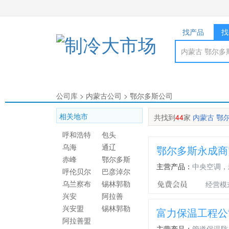
找产品
找
公司库
>
内蒙古公司
>
鄂尔多斯公司
相关地市
共找到
44
家
内蒙古 鄂
呼和浩特
包头
乌海
通辽
鄂尔多斯永成商
赤峰
鄂尔多斯
主营产品：
中央空调，
呼伦贝尔
巴彦淖尔
乌兰察布
锡林郭勒
经营模
兴安
阿拉善
兴安盟
锡林郭勒
富力保温工程公
阿拉善盟
盟
主营产品：
管道保温防