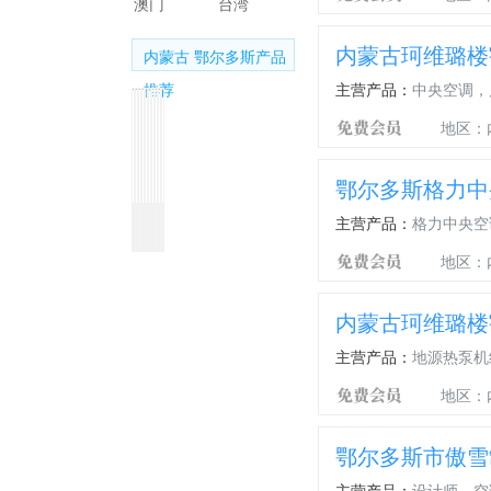
澳门
台湾
内蒙古珂维璐楼
内蒙古 鄂尔多斯产品
推荐
主营产品：
中央空调，
地区：
鄂尔多斯格力中
内
内
内
鄂
冷
冷
格
聚
聚
聚
主营产品：
格力中央空
蒙
蒙
蒙
尔
风
风
力
氨
氨
氨
古
古
古
多
机
机
智
酯
酯
酯
地区：
新
鄂
中
斯
能
墙
管
管
风
尔
央
格
变
体
道
道
换
多
空
力
频
喷
直
内蒙古珂维璐楼
气
斯
调
中
中
涂
埋
设
商
央
央
主营产品：
地源热泵机
备
用
空
空
地区：
中
调
调
央
空
鄂尔多斯市傲雪
调
主营产品：
设计师，空