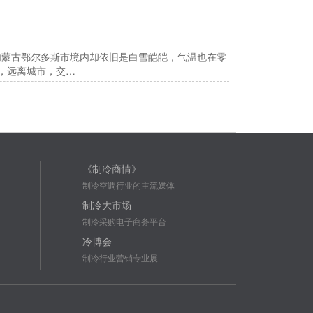
蒙古鄂尔多斯市境内却依旧是白雪皑皑，气温也在零
，远离城市，交…
《制冷商情》
制冷空调行业的主流媒体
制冷大市场
制冷采购电子商务平台
冷博会
制冷行业营销专业展