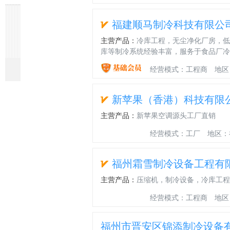
福建顺马制冷科技有限公
主营产品：
冷库工程，无尘净化厂房，低
库等制冷系统经验丰富，服务于食品厂冷
KFRd
凯
凯
复
复
福
物
压
U
冷
经营模式：工程商
地区
—
坤
坤
盛
盛
建
联
差
型
量
35GW/PGAN3（5）
达
达
压
螺
制
网
式
箱
型
冷
冷
缩
杆
冷
智
速
式
冷
新苹果（香港）科技有限
量
风
并
压
螺
能
冻
机
风
型
机
联
缩
杆
热
冷
组
机
主营产品：
新苹果空调源头工厂直销
冷
机
机
机
氟
风
系
风
组
机
组
化
机
列
经营模式：工厂
地区：
机
组
霜
机
组
福州霜雪制冷设备工程有
主营产品：
压缩机，制冷设备，冷库工程
经营模式：工程商
地区
福州市晋安区锦添制冷设备