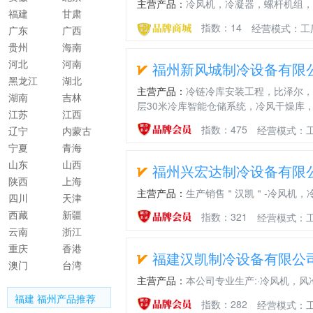
主营产品：
冷风机，冷凝器，螺杆机组，
福建
甘肃
指数：14
经营模式：工
广东
广西
贵州
海南
河北
河南
福州新风城制冷设备有限
黑龙江
湖北
主营产品：
冷链冷库安装工程，比泽尔，
湖南
吉林
层30米冷库智能仓储系统，冷风干燥库
江苏
江西
指数：475
经营模式：
辽宁
内蒙古
宁夏
青海
山东
山西
福州兴宏达制冷设备有限
陕西
上海
主营产品：
生产销售＂汉凯＂-冷风机，
四川
天津
西藏
新疆
指数：321
经营模式：工
云南
浙江
重庆
香港
福建汉凯制冷设备有限公
澳门
台湾
主营产品：
本公司专业生产:·冷风机，
福建 福州产品推荐
指数：282
经营模式：