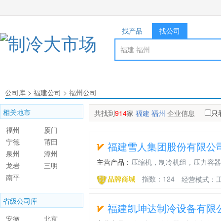
找产品
找公司
公司库
>
福建公司
>
福州公司
相关地市
共找到
914
家
福建 福州
企业信息
只
福州
厦门
宁德
莆田
福建雪人集团股份有限公
泉州
漳州
主营产品：
压缩机，制冷机组，压力容器
龙岩
三明
南平
指数：124
经营模式：工
省级公司库
福建凯坤达制冷设备有限
安徽
北京