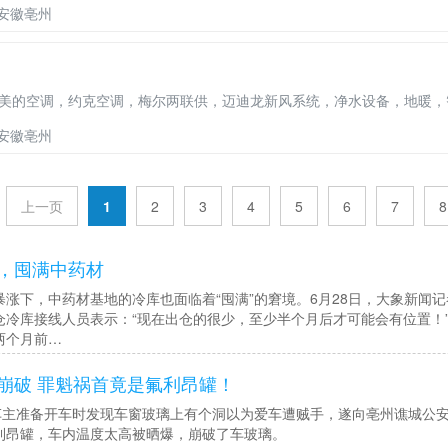
安徽亳州
美的空调，约克空调，梅尔两联供，迈迪龙新风系统，净水设备，地暖，
安徽亳州
上一页
1
2
3
4
5
6
7
8
，囤满中药材
下，中药材基地的冷库也面临着“囤满”的窘境。6月28日，大象新闻记
仓冷库接线人员表示：“现在出仓的很少，至少半个月后才可能会有位置！
两个月前…
崩破 罪魁祸首竟是氟利昂罐！
主准备开车时发现车窗玻璃上有个洞以为爱车遭贼手，遂向亳州谯城公
利昂罐，车内温度太高被晒爆，崩破了车玻璃。