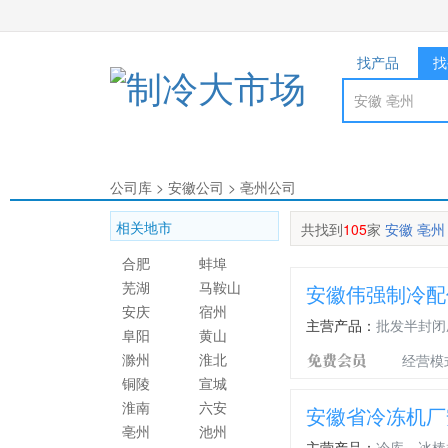
找产品
找
公司库
>
安徽公司
>
亳州公司
相关地市
共找到
105
家
安徽 亳州
合肥
蚌埠
芜湖
马鞍山
安徽伟强制冷配
安庆
宿州
主营产品：
批发半封闭
阜阳
黄山
滁州
淮北
经营模
铜陵
宣城
淮南
六安
安徽省冷冻机厂
亳州
池州
主营产品：
冷库，冰棒