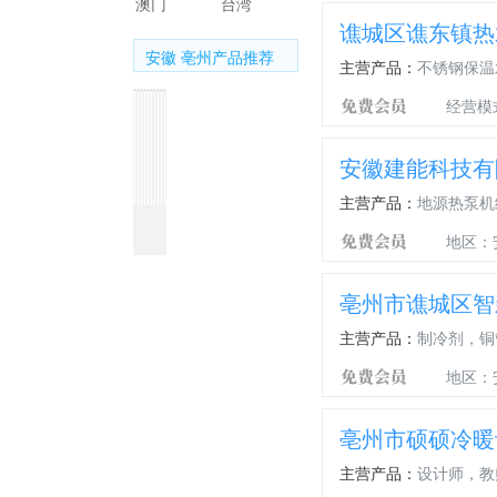
澳门
台湾
谯城区谯东镇热
安徽 亳州产品推荐
主营产品：
不锈钢保温
经营模
安徽建能科技有
主营产品：
地源热泵机
博
富
半
曲
比
不
建
建
建
建
客
士
封
轴
泽
锈
能
能
能
能
地区：
压
豪
闭
尔
钢
热
空
热
空
缩
74
压
连
保
泵
气
泵
气
亳州市谯城区智
连
活
缩
杆
温
热
能
热
能
杆
塞
机
活
水
水
热
水
热
主营产品：
制冷剂，铜
活
塞
箱
器
水
器
水
塞
组
器
器
地区：
组
件
亳州市硕硕冷暖
主营产品：
设计师，教