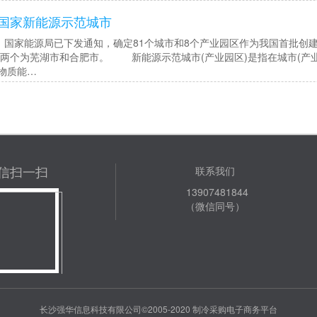
国家新能源示范城市
家能源局已下发通知，确定81个城市和8个产业园区作为我国首批创建
外两个为芜湖市和合肥市。 新能源示范城市(产业园区)是指在城市(产
物质能…
信扫一扫
联系我们
13907481844
（微信同号）
长沙强华信息科技有限公司©2005-2020 制冷采购电子商务平台