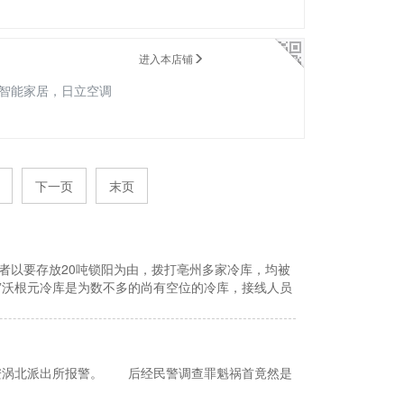
进入本店铺
智能家居，日立空调
下一页
末页
者以要存放20吨锁阳为由，拨打亳州多家冷库，均被
”沃根元冷库是为数不多的尚有空位的冷库，接线人员
安涡北派出所报警。 后经民警调查罪魁祸首竟然是