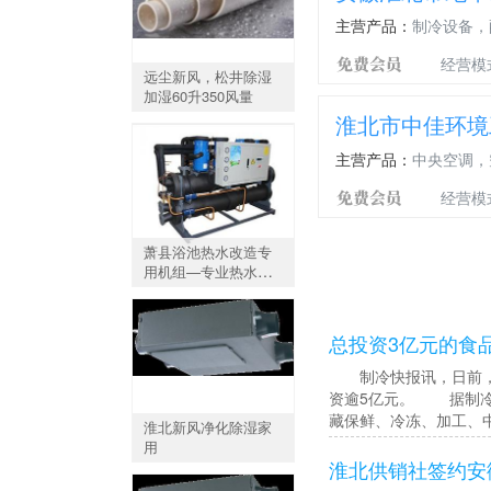
主营产品：
制冷设备，配
经营模
远尘新风，松井除湿
加湿60升350风量
淮北市中佳环境
主营产品：
中央空调，
经营模
萧县浴池热水改造专
用机组—专业热水工
程公司
总投资3亿元的食
制冷快报讯，日前，安
资逾5亿元。 据制冷
藏保鲜、冷冻、加工、
淮北新风净化除湿家
用
淮北供销社签约安