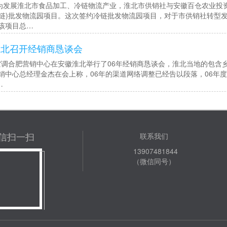
展淮北市食品加工、冷链物流产业，淮北市供销社与安徽百仓农业投资
冷链)批发物流园项目。这次签约冷链批发物流园项目，对于市供销社转型
该项目总…
淮北召开经销商恳谈会
空调合肥营销中心在安徽淮北举行了06年经销商恳谈会，淮北当地的包含
营销中心总经理金杰在会上称，06年的渠道网络调整已经告以段落，06年
…
信扫一扫
联系我们
13907481844
（微信同号）