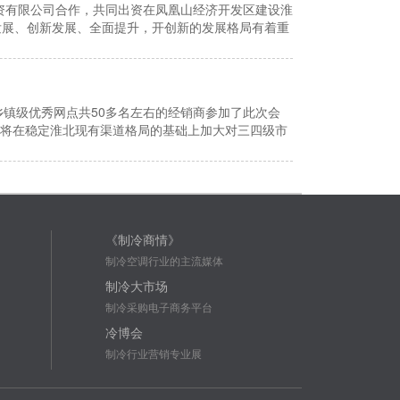
有限公司合作，共同出资在凤凰山经济开发区建设淮
发展、创新发展、全面提升，开创新的发展格局有着重
乡镇级优秀网点共50多名左右的经销商参加了此次会
度将在稳定淮北现有渠道格局的基础上加大对三四级市
《制冷商情》
制冷空调行业的主流媒体
制冷大市场
制冷采购电子商务平台
冷博会
制冷行业营销专业展