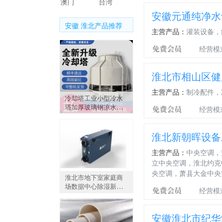
澳门
台湾
安徽元通纯净水
安徽 淮北产品推荐
主营产品：
灌装设备，
经营模
淮北市相山区健
主营产品：
制冷配件，
冷却塔工业小型冷水
塔加厚玻璃钢凉水塔
经营模
10T至200吨圆形降温
散热塔
淮北新朝晖设备
主营产品：
中央空调，
立中央空调，淮北约克
央空调，萧县大金中央
淮北市地下室家庭商
场数据中心除湿新风
经营模
系统350高静压机组促
销样板工程征集中
安徽淮北市纪华