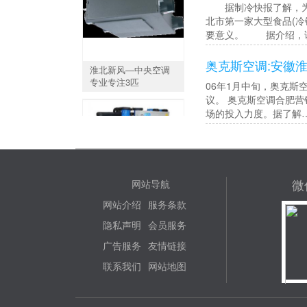
据制冷快报了解，为发
北市第一家大型食品(
要意义。 据介绍，
奥克斯空调:安徽
淮北新风—中央空调
专业专注3匹
06年1月中旬，奥克斯
议。 奥克斯空调合肥
场的投入力度。据了解
萧县污水源热回收—
微
网站导航
浴池专用机组
网站介绍
服务条款
隐私声明
会员服务
广告服务
友情链接
联系我们
网站地图
水地源热泵热水机组
热水机组