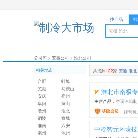
找产品
找
公司库
>
安徽公司
>
淮北公司
相关地市
共找到
122
家
安徽 淮北
合肥
蚌埠
芜湖
马鞍山
淮北市南极专
安庆
宿州
主营产品：
空调冰箱制
阜阳
黄山
滁州
淮北
经营模
铜陵
宣城
淮南
六安
中冷智元环境技
亳州
池州