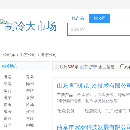
找产品
找公司
公司库
>
山东公司
>
济宁公司
相关地市
共找到
335
家
山东 济宁
企业信息
只
济南
青岛
淄博
德州
山东雪飞特制冷技术有限公
烟台
潍坊
主营产品：
冷库设计，冷库安装，冷库维
济宁
泰安
制冷辅材销售，制冷系统优化改造
临沂
菏泽
经营模式：工厂,经销商,
威海
滨州
东营
枣庄
日照
聊城
曲阜市宏泰科技发展有限公