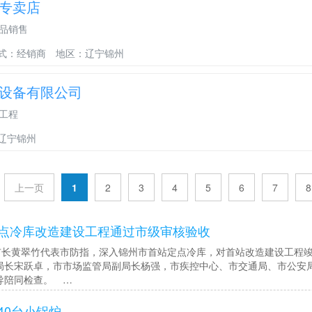
专卖店
品销售
式：经销商
地区：辽宁锦州
设备有限公司
工程
辽宁锦州
上一页
1
2
3
4
5
6
7
8
点冷库改造建设工程通过市级审核验收
长黄翠竹代表市防指，深入锦州市首站定点冷库，对首站改造建设工程竣
局长宋跃卓，市市场监管局副局长杨强，市疾控中心、市交通局、市公安
导陪同检查。 …
40台小锅炉