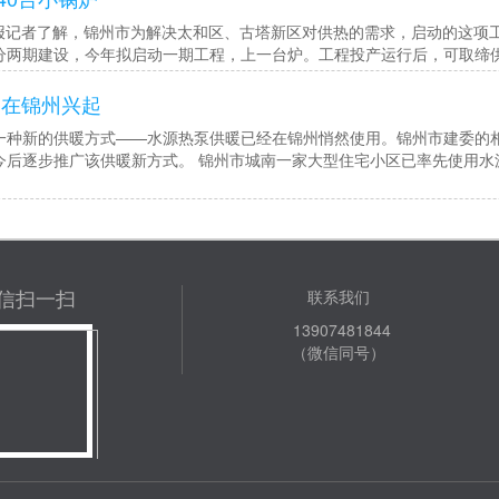
报记者了解，锦州市为解决太和区、古塔新区对供热的需求，启动的这项工程
分两期建设，今年拟启动一期工程，上一台炉。工程投产运行后，可取缔供
暖在锦州兴起
一种新的供暖方式——水源热泵供暖已经在锦州悄然使用。锦州市建委的
今后逐步推广该供暖新方式。 锦州市城南一家大型住宅小区已率先使用水
信扫一扫
联系我们
13907481844
（微信同号）