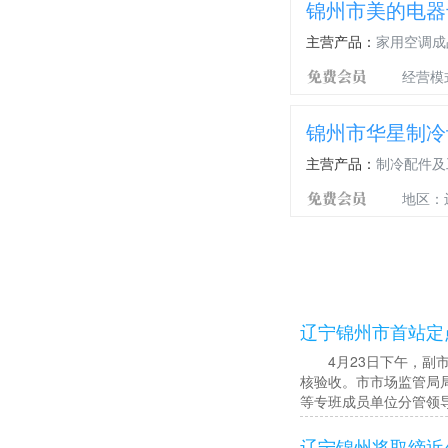
锦州市美的电器
焊
56
气
主营产品：
家用空调成
保
焊
经营模
锦州市华星制冷
主营产品：
制冷配件及
地区：
辽宁锦州市首站定
4月23日下午，副市
核验收。市市场监管局
等专班成员单位分管领
辽宁锦州将取缔近