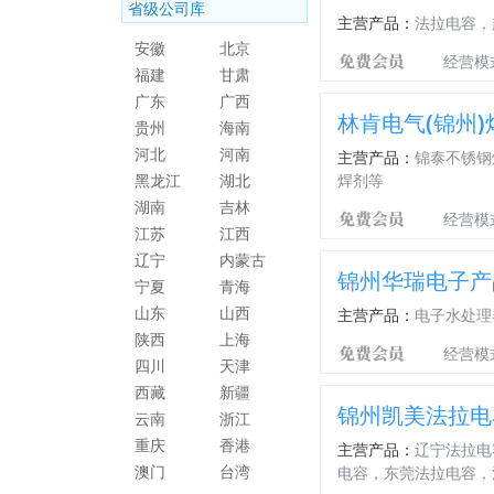
省级公司库
主营产品：
法拉电容，
安徽
北京
经营模
福建
甘肃
广东
广西
林肯电气(锦州
贵州
海南
河北
河南
主营产品：
锦泰不锈钢
黑龙江
湖北
焊剂等
湖南
吉林
经营模
江苏
江西
辽宁
内蒙古
锦州华瑞电子产
宁夏
青海
山东
山西
主营产品：
电子水处理
陕西
上海
经营模
四川
天津
西藏
新疆
锦州凯美法拉电
云南
浙江
重庆
香港
主营产品：
辽宁法拉电
澳门
台湾
电容，东莞法拉电容，