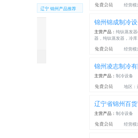
经营模
辽宁 锦州产品推荐
锦州锦成制冷设
主营产品：
纯钛蒸发器
器，纯钛蒸发器，冷库
经营模
锦
大
林
锦
锦
手
锦
锦
智
空
州
型
肯
泰
泰
工
州
泰
能
调
锦州凌志制冷有
中
冷
焊
不
焊
焊
不
JW
温
温
央
库、
丝、
锈
材/JM56/RM56/JM70
条、
锈
—
控
控
主营产品：
制冷设备
空
保
锦
钢
气
锦
钢
3(H08MnAEM12K)
器
器
调
鲜
泰
电
保
泰
焊
埋
法
法
地区：
美
库
JM
焊
焊
焊
丝
弧
拉
拉
的
—
条
丝
条、
E5016
焊
电
电
空
56、
锦
J422、
—
丝
容
容
辽宁省锦州百货
调
JM
泰
电
G
—
焊
焊
焊
主营产品：
制冷设备
58
丝
条、
条
焊
锦
焊
批
经营模
丝、
泰
丝
发
气
JM
保
—