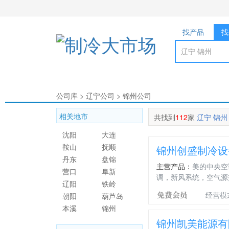
找产品
找
公司库
>
辽宁公司
>
锦州公司
相关地市
共找到
112
家
辽宁 锦州
沈阳
大连
鞍山
抚顺
锦州创盛制冷设
丹东
盘锦
主营产品：
美的中央空
营口
阜新
调，新风系统，空气源
辽阳
铁岭
经营模
朝阳
葫芦岛
本溪
锦州
锦州凯美能源有