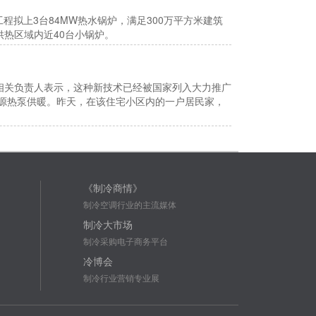
拟上3台84MW热水锅炉，满足300万平方米建筑
热区域内近40台小锅炉。
相关负责人表示，这种新技术已经被国家列入大力推广
源热泵供暖。昨天，在该住宅小区内的一户居民家，
《制冷商情》
制冷空调行业的主流媒体
制冷大市场
制冷采购电子商务平台
冷博会
制冷行业营销专业展