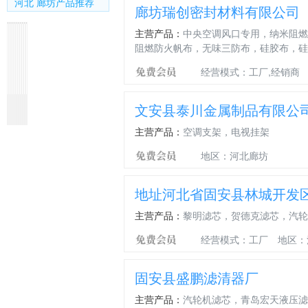
河北 廊坊产品推荐
廊坊瑞创密封材料有限公司
主营产品：
中央空调风口专用，纳米阻燃
阻燃防火帆布，无味三防布，硅胶布，硅
经营模式：工厂,经销商
东
PVC
PVC
PVC
PVC
PVC
PVC
PVC
凹
背
文安县泰川金属制品有限公
顺
H
插
U
F
转
h
平
凸
胶
制
型
条
型
型
口
型
接
面
自
主营产品：
空调支架，电视挂架
冷
法
法
法
法
法
法
法
吸
粘
冷
兰
兰
兰
兰
兰
兰
兰
音
橡
地区：河北廊坊
凝
风
风
风
风
风
昶
平
棉
塑
器
管
管
管
管
管
荣
面
鸡
保
蒸
法
法
法
法
法
空
法
蛋
温
地址河北省固安县林城开发
发
兰
兰
兰
兰
兰
调
兰
窝
棉
器
昶
昶
昶
昶
昶
风
风
吸
不
主营产品：
黎明滤芯，贺德克滤芯，汽轮
换
荣
荣
荣
荣
荣
管
管
音
干
经营模式：工厂
地区：
热
空
空
空
空
空
法
法
棉
胶
器
调
调
调
调
调
兰
兰
波
橡
复
复
复
复
复
复
昶
浪
塑
固安县盛鹏滤清器厂
合
合
合
合
合
合
荣
吸
板
风
风
风
风
风
风
空
音
自
主营产品：
汽轮机滤芯，青岛宏天液压滤
管
管
管
管
管
管
调
棉
粘