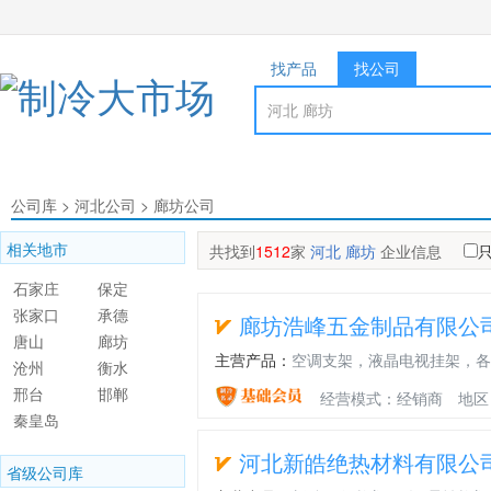
找产品
找公司
公司库
>
河北公司
>
廊坊公司
相关地市
共找到
1512
家
河北 廊坊
企业信息
石家庄
保定
张家口
承德
廊坊浩峰五金制品有限公
唐山
廊坊
主营产品：
空调支架，液晶电视挂架，各
沧州
衡水
邢台
邯郸
经营模式：经销商
地区
秦皇岛
河北新皓绝热材料有限公
省级公司库