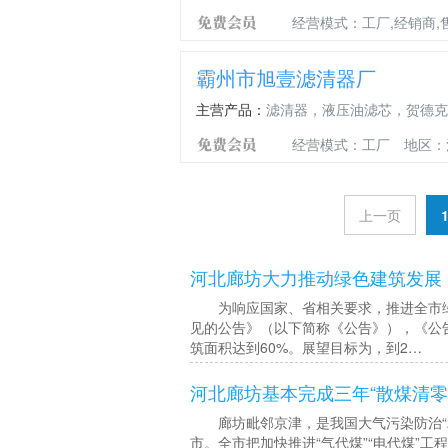
复
自
隔
经营模式：工厂,经销商,
合
粘
音
风
隔
棉
管
音
霸州市旭壹滤清器厂
棉
主营产品：
滤清器，液压油滤芯，贺德克
经营模式：工厂
地区：
上一页
河北廊坊大力推动绿色建筑发展
为响应国家、省相关要求，推进全市绿
见的公告》（以下简称《公告》），《公
筑面积达到60%。展望目标为，到2…
河北廊坊基本完成三年“散煤清零
廊坊毗邻京津，是我国大气污染防治“2+
市。全市把加快推进“气代煤”“电代煤”工