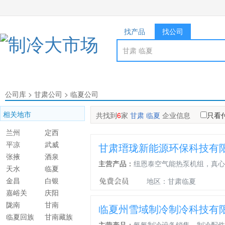
找产品
找公司
公司库
>
甘肃公司
>
临夏公司
相关地市
共找到
6
家
甘肃 临夏
企业信息
只看
兰州
定西
平凉
武威
甘肃瑨珑新能源环保科技有
张掖
酒泉
主营产品：
纽恩泰空气能热泵机组，真心
天水
临夏
金昌
白银
地区：甘肃临夏
嘉峪关
庆阳
陇南
甘南
临夏州雪域制冷制冷科技有
临夏回族
甘南藏族
主营产品：
氨氟制冷设备销售，制冷配件