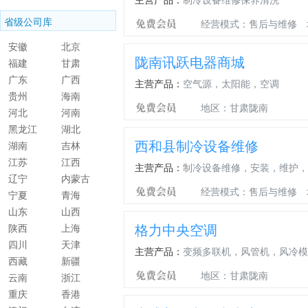
自治州
自治州
省级公司库
经营模式：售后与维修
安徽
北京
陇南讯跃电器商城
福建
甘肃
广东
广西
主营产品：
空气源，太阳能，空调
贵州
海南
地区：甘肃陇南
河北
河南
黑龙江
湖北
西和县制冷设备维修
湖南
吉林
江苏
江西
主营产品：
制冷设备维修，安装，维护，
辽宁
内蒙古
经营模式：售后与维修
宁夏
青海
山东
山西
格力中央空调
陕西
上海
四川
天津
主营产品：
变频多联机，风管机，风冷模
西藏
新疆
地区：甘肃陇南
云南
浙江
重庆
香港