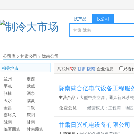
找产品
找公司
公司库
>
甘肃公司
>
陇南公司
相关地市
共找到
6
家
甘肃 陇南
企业信息
只看
兰州
定西
平凉
武威
陇南盛合亿电气设备工程服
张掖
酒泉
主营产品：
大型中央空调，通风新风系统
天水
临夏
金昌
白银
经营模式：工程商
地区
嘉峪关
庆阳
陇南
甘南
甘肃日兴机电设备有限公司
临夏回族
甘南藏族
主营产品：
制冷设备维修保养清洗