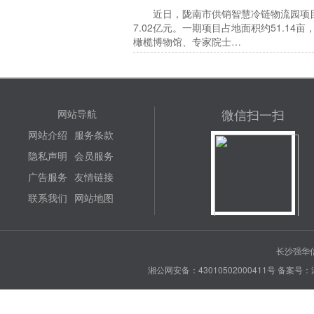
近日，陇南市供销智慧冷链物流园项目在
7.02亿元。一期项目占地面积约51.1
橄榄博物馆、专家院士…
微信扫一扫
网站导航
网站介绍
服务条款
隐私声明
会员服务
广告服务
友情链接
联系我们
网站地图
长沙强华信
湘公网安备：43010502000411号
备案号：湘 