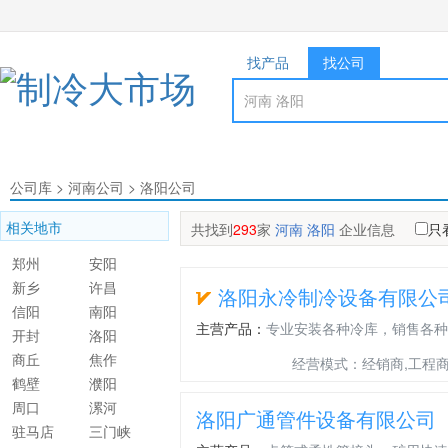
找产品
找公司
公司库
>
河南公司
>
洛阳公司
相关地市
共找到
293
家
河南 洛阳
企业信息
只
郑州
安阳
新乡
许昌
洛阳永冷制冷设备有限公
信阳
南阳
主营产品：
专业安装各种冷库，销售各种
开封
洛阳
商丘
焦作
经营模式：经销商,工程
鹤壁
濮阳
周口
漯河
洛阳广通管件设备有限公司
驻马店
三门峡