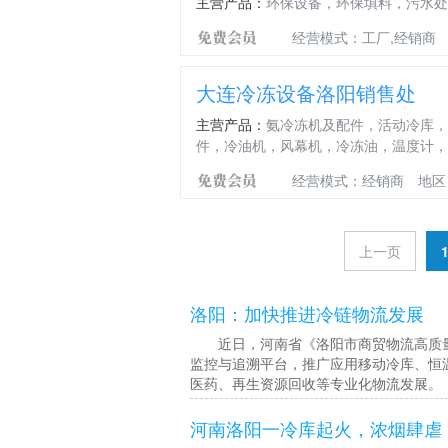
主营产品：
环保设备，环保填料，污水处
均
软
水
光
匀）
连
性
灯
经营模式：工厂,经销商
NTY/NY
接
聚
系
氨
列
酯
大连冷冻设备洛阳销售处
厂
家
主营产品：
氨冷冻机及配件，活动冷库，
件，冷油机，风幕机，冷冻油，温度计，
经营模式：经销商
地区
上一页
洛阳：加快推进冷链物流发展
近日，河南省《洛阳市商贸物流高质量
监控与追溯平台，推广应用移动冷库、恒
医药、再生资源回收等专业化物流发展。
河南洛阳一冷库起火，浓烟肆虐