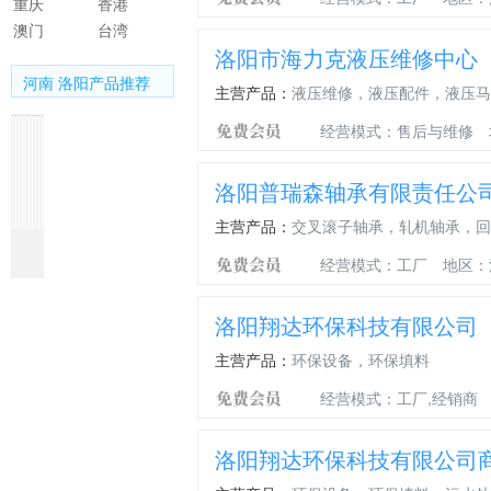
重庆
香港
澳门
台湾
洛阳市海力克液压维修中心
河南 洛阳产品推荐
主营产品：
液压维修，液压配件，液压马
经营模式：售后与维修
洛阳普瑞森轴承有限责任公
主营产品：
交叉滚子轴承，轧机轴承，回
污
新
中
耐
钢
鹤
冷
冷
铝
铝
水
款
央
温
制
壁
库
库
合
镁
经营模式：工厂
地区：
源
LED
空
304
管
天
节
板
金
合
热
冷
调
不
道
江
能
加
压
金
洛阳翔达环保科技有限公司
泵
库
系
锈
GJH
聚
控
固
铸
一
机
底
统
钢
型
氨
制
配
大
体
主营产品：
环保设备，环保填料
组
纹
不
波
卡
酯
器
件
功
化
照
锈
纹
箍
喷
率
LED
经营模式：工厂,经销商
明
钢
管
式
涂
冷
冷
灯
JR
补
管
材
库
库
具
型
偿
接
料
专
三
洛阳翔达环保科技有限公司
（布
金
器
头
南
用
防
光
属
阳
泛
灯