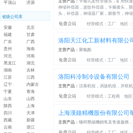
主营产品：
卡箍式柔性管接头，矿用快速
平顶山
济源
伸缩补偿器，波纹补偿器，卡箍接头，限位
头，补偿器，伸缩器厂家，膨胀节，伸缩
省级公司库
经营模式：工厂
地区：
安徽
北京
福建
甘肃
洛阳天江化工新材料有限公
广东
广西
贵州
海南
主营产品：
聚氨酯
河北
河南
经营模式：工厂
地区：
黑龙江
湖北
湖南
吉林
洛阳科冷制冷设备有限公司
江苏
江西
辽宁
内蒙古
主营产品：
活塞机组，涡旋机组，并联机
宁夏
青海
经营模式：工程商
地区
山东
山西
陕西
上海
上海漢鐘精機股份有限公司
四川
天津
西藏
新疆
主营产品：
螺桿壓縮機銷售及售後服務，
云南
浙江
经营模式：工厂
地区：