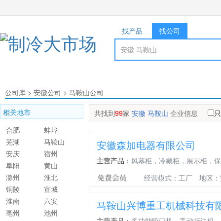
找产品
找公司
公司库
>
安徽公司
>
马鞍山公司
相关地市
共找到
99
家
安徽 马鞍山
企业信息
只
合肥
蚌埠
芜湖
马鞍山
安徽森加电器有限公司
安庆
宿州
主营产品：
风幕柜，冷藏柜，展示柜，保
阜阳
黄山
滁州
淮北
经营模式：工厂
地区：
铜陵
宣城
淮南
六安
马鞍山兴博重工机械科技有
亳州
池州
主营产品：
多功能咬口机，手动折边机，