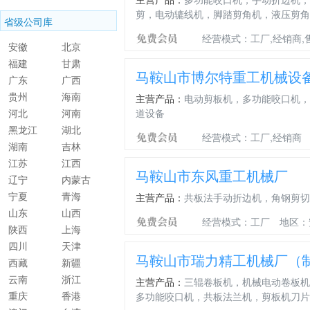
剪，电动辘线机，脚踏剪角机，液压剪角
省级公司库
经营模式：工厂,经销商,
安徽
北京
福建
甘肃
马鞍山市博尔特重工机械设
广东
广西
贵州
海南
主营产品：
电动剪板机，多功能咬口机，
河北
河南
道设备
黑龙江
湖北
经营模式：工厂,经销商
湖南
吉林
江苏
江西
马鞍山市东风重工机械厂
辽宁
内蒙古
宁夏
青海
主营产品：
共板法手动折边机，角钢剪切
山东
山西
经营模式：工厂
地区：
陕西
上海
四川
天津
马鞍山市瑞力精工机械厂（
西藏
新疆
云南
浙江
主营产品：
三辊卷板机，机械电动卷板机
重庆
香港
多功能咬口机，共板法兰机，剪板机刀片