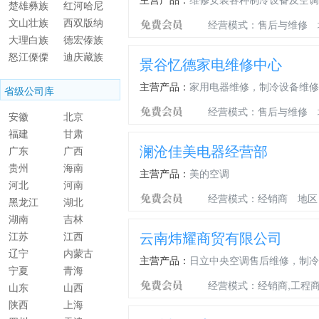
楚雄彝族
红河哈尼
自治州
文山壮族
族彝族自
西双版纳
经营模式：售后与维修
苗族自治
大理白族
治州
傣族自治
德宏傣族
州
自治州
怒江傈僳
州
景颇族自
迪庆藏族
景谷忆德家电维修中心
族自治州
治州
自治州
主营产品：
家用电器维修，制冷设备维修
省级公司库
经营模式：售后与维修
安徽
北京
福建
甘肃
澜沧佳美电器经营部
广东
广西
贵州
海南
主营产品：
美的空调
河北
河南
经营模式：经销商
地区
黑龙江
湖北
湖南
吉林
云南炜耀商贸有限公司
江苏
江西
辽宁
内蒙古
主营产品：
日立中央空调售后维修，制冷
宁夏
青海
经营模式：经销商,工程商
山东
山西
陕西
上海