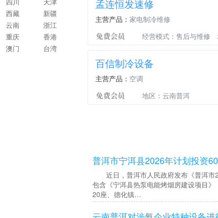
四川
天津
孟连恒发速修
西藏
新疆
主营产品：
家电制冷维修
云南
浙江
经营模式：售后与维修
重庆
香港
澳门
台湾
百信制冷设备
主营产品：
空调
地区：云南普洱
普洱市宁洱县2026年计划投资6
近日，普洱市人民政府发布《普洱市202
包含《宁洱县热泵电能烤烟房建设项目》，
20座、德化镇…
云南普洱对涉氨企业特种设备进