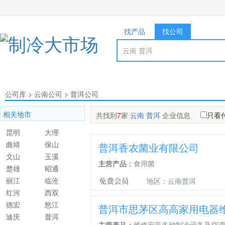
找产品
找公司
公司库
>
云南公司
>
普洱公司
相关地市
共找到
7
家
云南 普洱
企业信息
只看
昆明
大理
曲靖
保山
普洱香农菌业有限公司
文山
玉溪
主营产品：
食用菌
楚雄
昭通
丽江
临沧
地区：云南普洱
红河
西双
德宏
怒江
普洱市思茅区高高家用电器
迪庆
普洱
主营产品：
维修安装各种制冷设备及空调