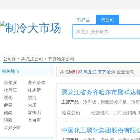
找产品
找公司
公司库
>
黑龙江公司
>
齐齐哈尔公司
相关地市
共找到
81
家
黑龙江 齐齐哈尔
企业信息
哈尔滨
齐齐哈尔
牡丹江
佳木斯
黑龙江省齐齐哈尔市聚祥达
绥化
黑河
主营产品：
冷库板，聚氨酯冷库板，冷库
伊春
大庆
鹤岗
双鸭山
经营模式：工厂,经销商,
鸡西
七台河
大兴安岭
中国化工黑化集团股份有限
地区
主营产品：
发泡剂，发泡胶，发泡粘结剂