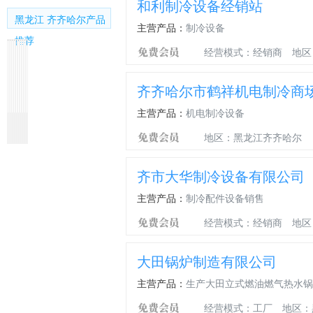
和利制冷设备经销站
黑龙江 齐齐哈尔产品
主营产品：
制冷设备
推荐
经营模式：经销商
地区
齐齐哈尔市鹤祥机电制冷商
主营产品：
机电制冷设备
反
冷
冷
发
太
超
小
制
吊
热
渗
库
库
泡
阳
市
型
冰
顶
回
地区：黑龙江齐齐哈尔
透
板
保
剂
能
制
制
机
式
收
设
温
热
冰
冰
空
空
备
板
水
机
机
调
调
齐市大华制冷设备有限公司
器
机
机
组
组
主营产品：
制冷配件设备销售
经营模式：经销商
地区
大田锅炉制造有限公司
主营产品：
生产大田立式燃油燃气热水锅
经营模式：工厂
地区：