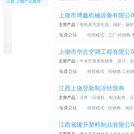
江西 上饶产品推荐
上饶市博鑫机械设备有限公
主营产品：
电热蒸汽发生器，锅炉，锅炉
经营模式：工厂,经销商,
冷
新
调
新
拖
啤
冷
空
冷
冰
上饶市华方空调工程有限公
冻
风
节
风
拉
酒
干
调
柜
箱
库
系
款
PE
机
机
机
温
温
温
主营产品：
中央空调系统销售，设计，安
统
U
管
温
温
温
控
控
控
HDPE
型
管
控
控
控
器，
器，
器，
经营模式：经销商,工程商
双
裤
道
器，
器，
器，
车
展
WDF18，
壁
衩
分
楼
扎
冷
载
示
WDF20,VT9
波
三
支
宇
啤
柜
温
柜
江西上饶翌新制冷经营商
纹
通
器
空
机
温
控
温
管
调
温
控
器，
控
主营产品：
冷库，压缩机，制冷配件，压
温
控
器，
WLR
器，
控
器，
ATB
—
WPF22，
经营模式：经销商
地区
器，
可
—
15,PFA
WPF18.5
特
乐
1002
—
种
机
温
606S
江西省隆升塑料制品有限公
车
温
控
辆
控
器，
主营产品：
隆升新风辅材本公司专业生产