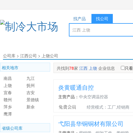
找产品
找公司
公司库
>
江西公司
>
上饶公司
相关地市
共找到
78
家
江西 上饶
企业信息
只看
南昌
九江
上饶
抚州
炎黄暖通自控
宜春
吉安
主营产品：
中央空调温控器
赣州
景德镇
萍乡
新余
经营模式：工厂,经销商
鹰潭
弋阳县华铜铜材有限公司
省级公司库
主营产品：
紫铜管，铜加工件，黄铜管，