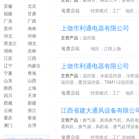
安徽
北京
经营模式：工厂
地区：
福建
甘肃
广东
广西
上饶市利通电器有限公司
贵州
海南
河北
河南
主营产品：
温控器
黑龙江
湖北
地区：江西上饶
湖南
吉林
江苏
江西
上饶市利通电器有限公司
辽宁
内蒙古
宁夏
青海
主营产品：
温控器，冰箱温控器，冷柜温
山东
山西
温控器，鹭宫温控器，TAM112温控器，
陕西
上海
经营模式：工厂
地区：
四川
天津
西藏
新疆
江西省建大通风设备有限公
云南
浙江
重庆
香港
主营产品：
换气扇，新风换气机，风机电
澳门
台湾
通风机，换气扇，风机箱，废气处理设备
经营模式：工厂,经销商