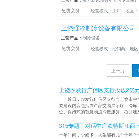
温
器，
恒
控
冷
温
经营模式：工厂
地区：
器
饮
器
机
温
上饶强冷制冷设备有限公司
主营产品：
制冷设备
经营模式：经销商
地区
上一页
上饶农发行广信区支行投放2亿
近日，农发行广信区支行向上饶市中合
要建设内容包括农产品交易展示厅、冷库
位、保姆式的智慧物流冷链服务。项目建
315专题丨对话中广欧特斯江西
十年时间，少或多，人生能有几个十年？