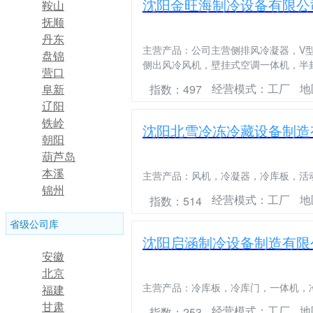
沈阳金旺海制冷设备有限公
鞍山
抚顺
丹东
主营产品：
公司主营侧排风冷凝器，V型
盘锦
侧出风冷风机，壁挂式空调一体机，半
营口
经营模式：工厂
地
指数：497
阜新
辽阳
铁岭
沈阳北雪冷冻冷藏设备制造
朝阳
葫芦岛
本溪
主营产品：
风机，冷凝器，冷库板，活
锦州
经营模式：工厂
地
指数：514
省级公司库
沈阳启涵制冷设备制造有限
安徽
北京
主营产品：
冷库板，冷库门，一体机，
福建
甘肃
经营模式：工厂
地
指数：253