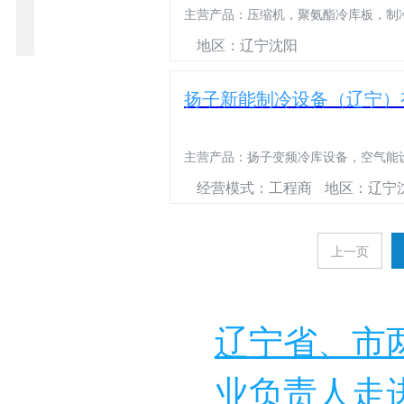
主营产品：
压缩机，聚氨酯冷库板，制
水
库
库
库
厂
库
厂
机
机
机
机
板
板
门
家
门
家
组
组
组
地区：辽宁沈阳
扬子新能制冷设备（辽宁）
主营产品：
扬子变频冷库设备，空气能
经营模式：工程商
地区：辽宁
上一页
辽宁省、市
业负责人走