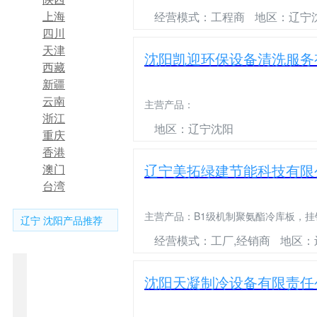
上海
经营模式：工程商
地区：辽宁
四川
天津
沈阳凯迎环保设备清洗服务
西藏
新疆
云南
主营产品：
浙江
地区：辽宁沈阳
重庆
香港
聚
辽宁美拓绿建节能科技有限
澳门
氨
台湾
酯
冷
辽
主营产品：
B1级机制聚氨酯冷库板，挂
辽宁 沈阳产品推荐
聚
库
宁
经营模式：工厂,经销商
地区：
氨
门
冷
酯
不
库
箱
冷
组
沈阳天凝制冷设备有限责任
发
锈
冷
手
冷
式
库
装
泡
钢
库
动
风
冷
制
冷
冷
冷
冷
冷
门
冷
机
库
冷
库