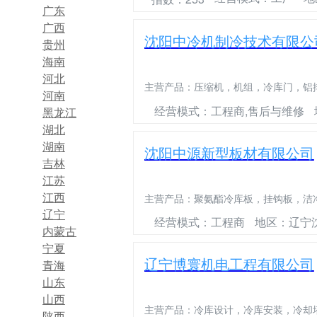
广东
广西
沈阳中冷机制冷技术有限公
贵州
海南
河北
主营产品：
压缩机，机组，冷库门，铝
河南
经营模式：工程商,售后与维修
黑龙江
湖北
湖南
沈阳中源新型板材有限公司
吉林
江苏
江西
主营产品：
聚氨酯冷库板，挂钩板，洁
辽宁
经营模式：工程商
地区：辽宁
内蒙古
宁夏
辽宁博寰机电工程有限公司
青海
山东
山西
主营产品：
冷库设计，冷库安装，冷却
陕西