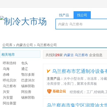
找产品
找公司
公司库
>
内蒙古公司
>
乌兰察布公司
相关地市
共找到
29
家
内蒙古 乌兰察布
企业信息
呼和浩特
包头
乌海
通辽
乌兰察布市艺通制冷设备
赤峰
鄂尔多斯
主营产品：
大中小型冷库，冷冻库，冷藏
呼伦贝尔
巴彦淖尔
冷库排管，冷库门，聚苯冷库库板
乌兰察布
锡林郭勒
兴安
阿拉善
经营模式：工厂,经销商,
兴安盟
锡林郭勒
阿拉善盟
盟
乌兰察布市集宁区润滑油大