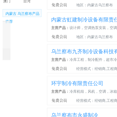
澳门
台湾
地区：内蒙古乌兰察布
内蒙古 乌兰察布产品
内蒙古虹建制冷设备有限责
推荐
主营产品：
设计师，空调热泵安装，空调
地区：内蒙古乌兰察布
乌兰察布九齐制冷设备科技
内
速
低
压
压
空
储
冰
压
压
蒙
冻
温
缩
缩
调
液
箱
缩
缩
主营产品：
冷库工程，制冷配件，超市冷
古
设
设
机
机
压
器
压
机
机
制
备
备
维
配
缩
缩
维
配
经营模式：经销商,工程商
冷
修
件
机
机
修
件
环宇制冷有限责任公司
主营产品：
冷库机组，风机，空调，冰箱
经营模式：经销商,工程商
乌兰察布市永盛制冷