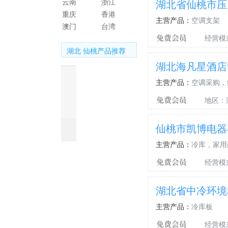
云南
浙江
湖北省仙桃市压
重庆
香港
主营产品：
空调支架
澳门
台湾
经营模
湖北 仙桃产品推荐
湖北海凡星酒店
主营产品：
空调采购，
地区：
海
武
潜
宜
宜
天
潜
仙
武
湖
仙桃市凯博电器
宁
汉
江
昌
昌
门
江
桃
汉
北
负
冷
负
负
负
负
负
负
负
负
主营产品：
冷库，家用
压
风
压
压
压
压
压
压
压
压
经营模
风
机
风
风
风
风
风
风
风
风
机
机
机
机
机
机
机
机
机
湖北省中冷环境
主营产品：
冷库板
经营模