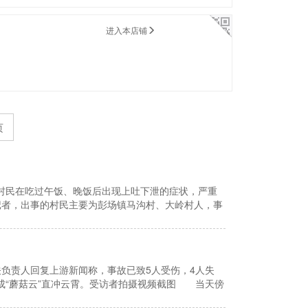
进入本店铺
页
名村民在吃过午饭、晚饭后出现上吐下泄的症状，严重
者，出事的村民主要为彭场镇马沟村、大岭村人，事
负责人回复上游新闻称，事故已致5人受伤，4人失
成“蘑菇云”直冲云霄。受访者拍摄视频截图 当天傍