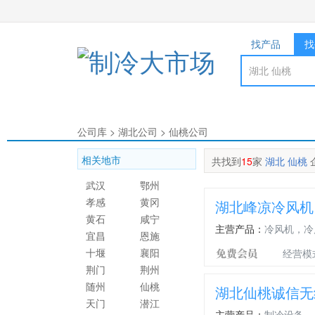
找产品
找
公司库
>
湖北公司
>
仙桃公司
相关地市
共找到
15
家
湖北 仙桃
武汉
鄂州
孝感
黄冈
湖北峰凉冷风机
黄石
咸宁
主营产品：
冷风机，冷
宜昌
恩施
十堰
襄阳
经营模
荆门
荆州
随州
仙桃
湖北仙桃诚信无
天门
潜江
主营产品：
制冷设备