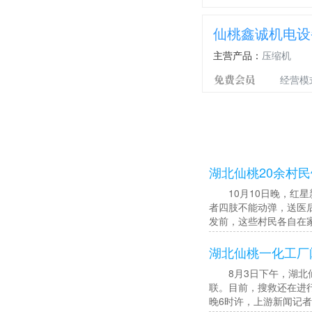
仙桃鑫诚机电设
主营产品：
压缩机
经营模
湖北仙桃20余村
10月10日晚，红星
者四肢不能动弹，送医
发前，这些村民各自在
湖北仙桃一化工厂闪
8月3日下午，湖北仙
联。目前，搜救还在进
晚6时许，上游新闻记