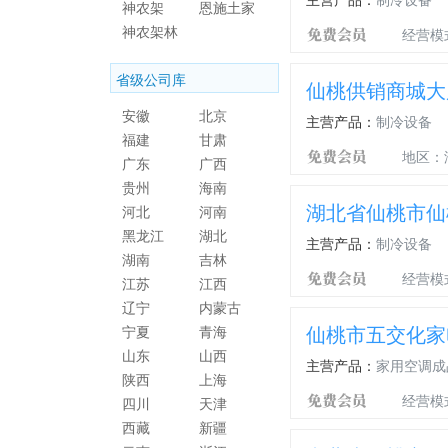
神农架
恩施土家
神农架林
族苗族自
经营模
区
治州
省级公司库
仙桃供销商城大
安徽
北京
主营产品：
制冷设备
福建
甘肃
地区：
广东
广西
贵州
海南
湖北省仙桃市仙
河北
河南
黑龙江
湖北
主营产品：
制冷设备
湖南
吉林
经营模
江苏
江西
辽宁
内蒙古
仙桃市五交化家
宁夏
青海
山东
山西
主营产品：
家用空调成
陕西
上海
经营模
四川
天津
西藏
新疆