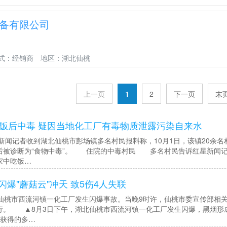
备有限公司
式：经销商
地区：湖北仙桃
上一页
1
2
下一页
末
民饭后中毒 疑因当地化工厂有毒物质泄露污染自来水
新闻记者收到湖北仙桃市彭场镇多名村民报料称，10月1日，该镇20余
后被诊断为“食物中毒”。 住院的中毒村民 多名村民告诉红星新闻记
家中吃饭…
爆"蘑菇云"冲天 致5伤4人失联
桃市西流河镇一化工厂发生闪爆事故。当晚9时许，仙桃市委宣传部相关
行。 ▲8月3日下午，湖北仙桃市西流河镇一化工厂发生闪爆，黑烟形
者获得的多…