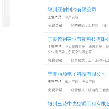
银川亚创制冷有限公司
主营产品：
冷库安装
丹
冷
冷
莱
东
贯
冷
成
煤
煤
佛
库
库
富
岳
流
库
套
改
改
经营模式：工程商
地区
斯
工
机
康
R22
式
设
冷
电
电
涡
程
组
活
制
风
计
库
节
节
漩
塞
冷
幕
安
建
能
能
宁夏德创建业节能科技有限
机
压
剂
机
装
设，
空
环
组
缩
维
冷
调
保
主营产品：
中央新风系统，通风系统，智
机，
护
库
空
空气能品牌，宁夏空气源热泵
机
设
调
组
备
经营模式：工厂,经销商,
安
装
宁夏雨顺电子科技有限公司
主营产品：
家用空调，中央空调
经营模式：经销商,工程商
银川三花中央空调工程有限