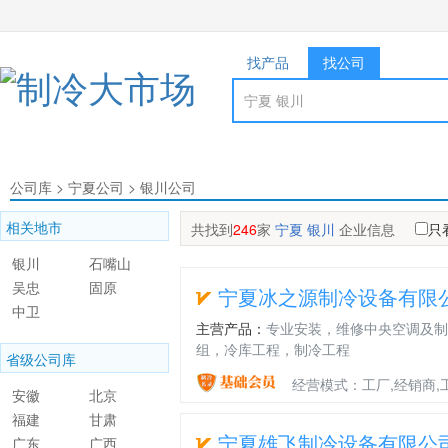
找产品
找公司
公司库
>
宁夏公司
>
银川公司
相关地市
共找到
246
家
宁夏 银川
企业信息
只
银川
石嘴山
吴忠
固原
宁夏冰之源制冷设备有限
中卫
主营产品：
专业安装，维修中央空调及制
组，冷库工程，制冷工程
省级公司库
经营模式：工厂,经销商,
安徽
北京
福建
甘肃
宁夏雄飞制冷设备有限公
广东
广西