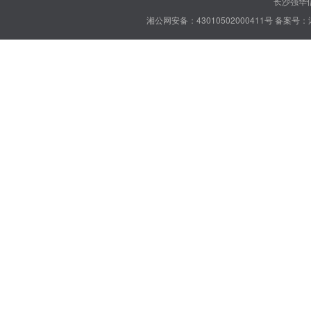
长沙强华信
湘公网安备：43010502000411号
备案号：湘 