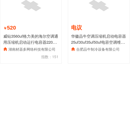
520
电议
￥
威钻3560uf格力美的海尔空调通
华徽品牛空调压缩机启动电容器
用压缩机启动运行电容器220V
25uf30uf35uf50uf电容空调维修
家用
配件
湖南材器多网络科技有限公司
合肥品牛制冷设备有限公司
指数：151