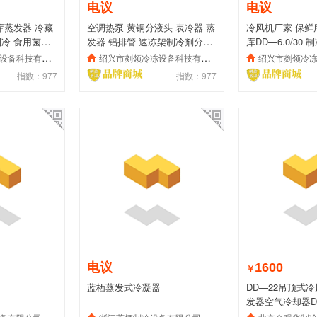
电议
电议
库蒸发器 冷藏
空调热泵 黄铜分液头 表冷器 蒸
冷风机厂家 保鲜
 制冷 食用菌房
发器 铝排管 速冻架制冷剂分流
库DD—6.0/30
头
风机
备科技有限公司
绍兴市剡领冷冻设备科技有限公司
绍兴市剡领冷冻设
指数：977
指数：977
电议
1600
￥
蓝栖蒸发式冷凝器
DD—22吊顶式冷
发器空气冷却器D
机制冷设备