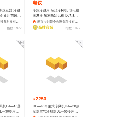
电议
库蒸发器 冷藏
冷冻冷藏库 吊顶冷风机 电化霜
 制冷 食用菌房冷
蒸发器 氟利昂冷风机 DJ7.8—
40
备科技有限公司
绍兴市剡领冷冻设备科技有限公司
指数：977
指数：977
2250
￥
风机DJ—15蒸
DD—40吊顶式冷风机DJ—30蒸
L—30冷库内
发器空气冷却器DL—55冷库内
机制冷设备