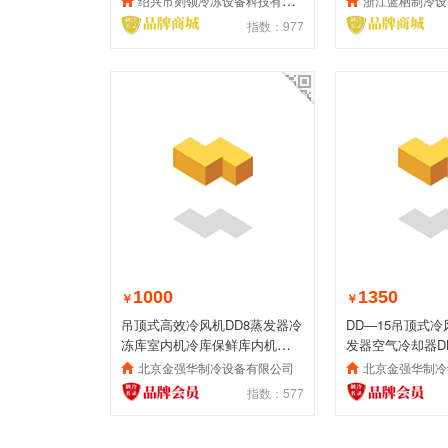
绍兴市剡领冷冻设备科技有限公司
浙江蓝栖制冷设
指数：977
1000
1350
￥
￥
吊顶式高效冷风机DD8蒸发器冷
DD—15吊顶式冷
冻库室内机冷库保鲜库内机
发器空气冷却器D
DL10现货供应
机制冷设备
北京金强华制冷设备有限公司
北京金强华制冷
指数：577