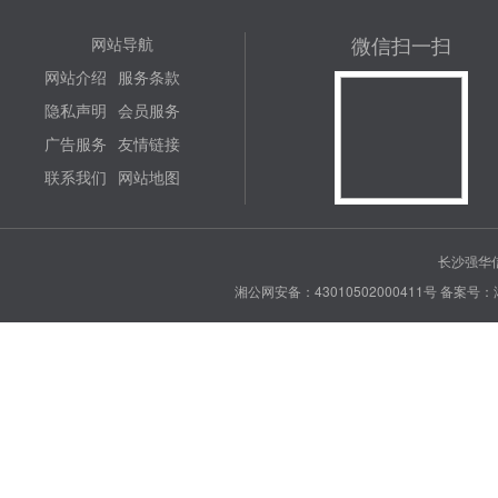
微信扫一扫
网站导航
网站介绍
服务条款
隐私声明
会员服务
广告服务
友情链接
联系我们
网站地图
长沙强华信
湘公网安备：43010502000411号
备案号：湘 