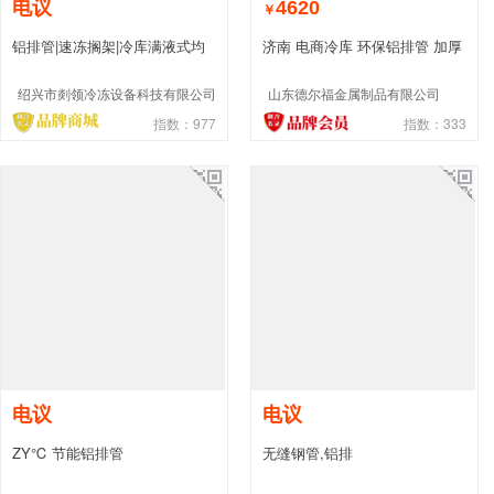
电议
4620
￥
铝排管|速冻搁架|冷库满液式均
济南 电商冷库 环保铝排管 加厚
液器 排管库分液头 制冷盘管分
库板 制冷效果好施工便捷
绍兴市剡领冷冻设备科技有限公司
山东德尔福金属制品有限公司
流器
指数：977
指数：333
电议
电议
ZY℃ 节能铝排管
无缝钢管,铝排