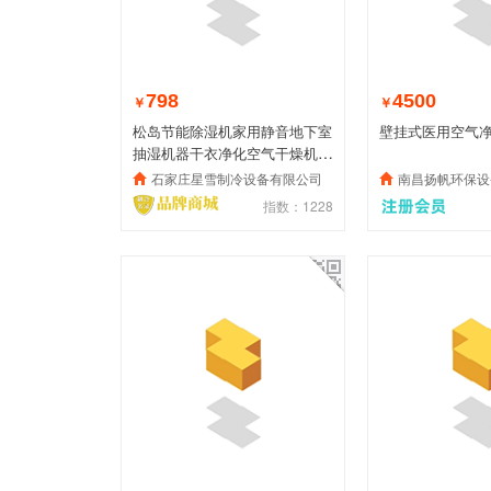
798
4500
￥
￥
松岛节能除湿机家用静音地下室
壁挂式医用空气
抽湿机器干衣净化空气干燥机大
功率
石家庄星雪制冷设备有限公司
南昌扬帆环保设
指数：1228