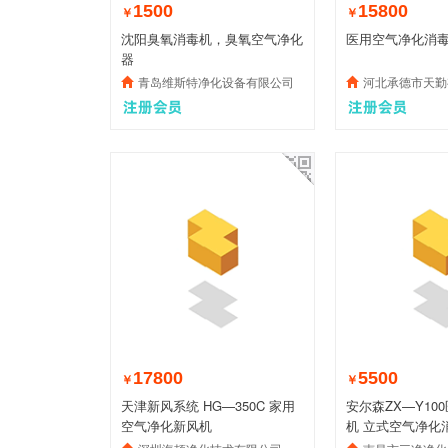
1500
15800
￥
￥
沈阳臭氧消毒机，臭氧空气净化
医用空气净化消
器
青岛维斯特净化设备有限公司
河北承德市天勤
17800
5500
￥
￥
天津新风系统 HG—350C 家用
安尔森ZX—Y10
空气净化新风机
机 立式空气净化