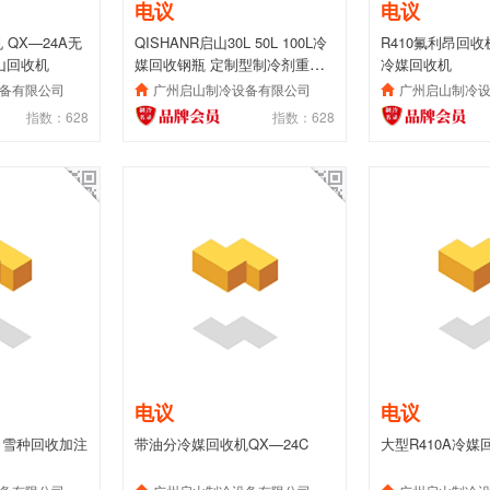
电议
电议
机 QX—24A无
QISHANR启山30L 50L 100L冷
R410氟利昂回收机 
山回收机
媒回收钢瓶 定制型制冷剂重复
冷媒回收机
瓶 加注机专配钢瓶
备有限公司
广州启山制冷设备有限公司
广州启山制冷
指数：628
指数：628
电议
电议
，雪种回收加注
带油分冷媒回收机QX—24C
大型R410A冷媒