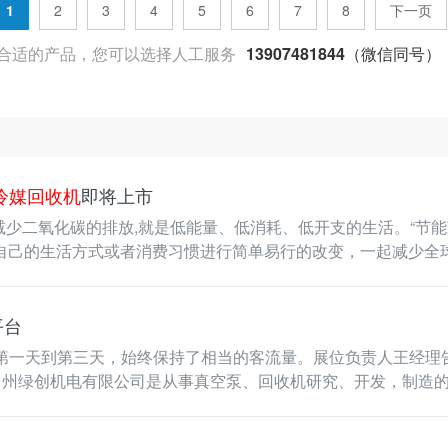
1
2
3
4
5
6
7
8
下一页
合适的产品，您可以选择人工服务
13907481844（微信同号）
冷媒回收机
即将上市
理解为：减少二氧化碳的排放,就是低能量、低消耗、低开支的生活。“
对自己的生活方式或者消费习惯进行简单易行的改变，一起减少全
平台
一天到第三天，始终保持了相当的客流量。展位负责人王经理
州绿创机电有限公司是从事真空泵、回收机研究、开发，制造的