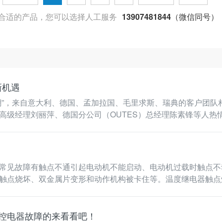
合适的产品，您可以选择人工服务
13907481844（微信同号）
新机遇
潮”，来自意大利、德国、孟加拉国、毛里求斯、瑞典的客户团队
、德国分公司（OUTES）总经理陈素锋等人热情接待。 此批来访的客商团队，均是
常见故障有触点不通引起电动机不能启动、电动机过载时触点
触点烧坏、双金属片变形和动作机构被卡住等。温度继电器触点
自控电器故障的来看看吧！