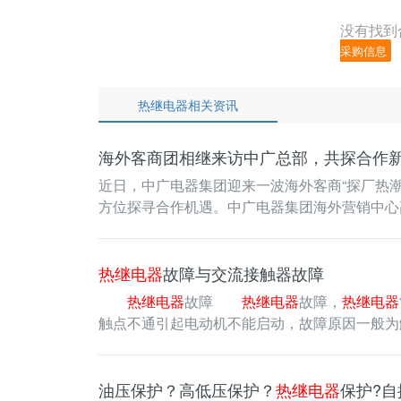
没有找到
采购信息
热继电器相关资讯
海外客商团相继来访中广总部，共探合作
近日，中广电器集团迎来一波海外客商“探厂热
方位探寻合作机遇。中广电器集团海外营销中心高级经理刘丽萍
在广…
热继电器
故障与交流接触器故障
热继电器
故障
热继电器
故障，
热继电器
触点不通引起电动机不能启动，故障原因一般为
应更换双金属；动作机…
油压保护？高低压保护？
热继电器
保护?