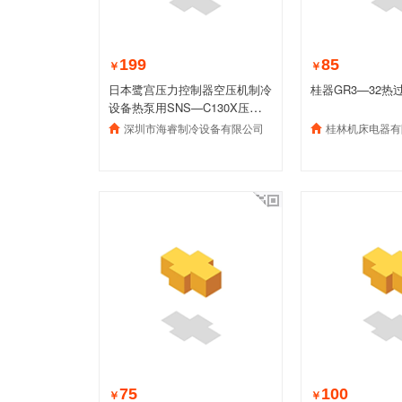
199
85
￥
￥
日本鹭宫压力控制器空压机制冷
桂器GR3—32热
设备热泵用SNS—C130X压力开
关继电器
深圳市海睿制冷设备有限公司
桂林机床电器有
75
100
￥
￥