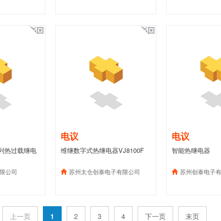
电议
电议
)系列热过载继电
维继数字式热继电器VJ8100F
智能热继电器
限公司
苏州太仓创泰电子有限公司
苏州创泰电子
上一页
1
2
3
4
下一页
末页