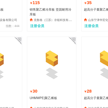
115
35
￥
￥
温板
销售聚乙烯冷库板 坚固耐用冷
超高分子量聚乙
库板
设备有限公司
克鲁格（江苏）冷链科技有限公司
山东宁津华宏
指数：444
30
28
￥
￥
UHMWPE|聚乙烯板
超高分子量聚乙