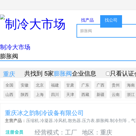
找产品
找公司
制冷大市场
膨胀阀
共找到 5家
膨胀阀
企业信息
只看认证
重庆
全国
安徽
北京
福建
甘肃
广东
广西
贵州
海南
山西
陕西
上海
四川
天津
西藏
新疆
云南
浙江
重庆冰之韵制冷设备有限公司
主营产品：
压缩机.冷凝器.冷风机.散热器.压力表.膨胀阀.制冷剂等，
经营模式：工厂
地区：重庆