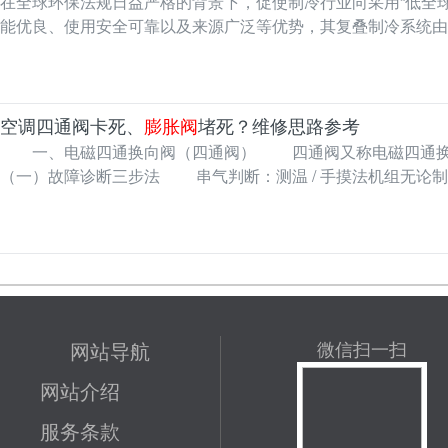
在全球环保法规日益严格的背景下，促使制冷行业向采用“低全
能优良、使用安全可靠以及来源广泛等优势，其复叠制冷系统由
用…
空调四通阀卡死、
膨胀阀
堵死？维修思路参考
一、电磁四通换向阀（四通阀） 四通阀又称电磁四通换
（一）故障诊断三步法 串气判断：测温 / 手摸法机组无论
断：听音法设备通电…
网站导航
微信扫一扫
网站介绍
服务条款