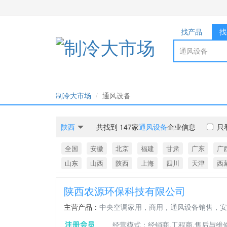
找产品
找
制冷大市场
通风设备
陕西
共找到 147家
通风设备
企业信息
只
全国
安徽
北京
福建
甘肃
广东
广
山东
山西
陕西
上海
四川
天津
西
陕西农源环保科技有限公司
主营产品：
中央空调家用，商用，通风设备销售，安
经营模式：经销商,工程商,售后与维