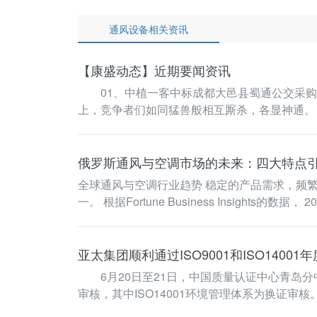
通风设备相关资讯
【康盛动态】近期要闻资讯
01、中植一客中标成都大邑县蜀通公交采购项
上，竞争者们如同猛兽般相互厮杀，各显神通。
和各部门负…
俄罗斯通风与空调市场的未来：四大特点
全球通风与空调行业趋势 稳定的产品需求，频繁的技术创新和近年来不断的气候变化，让气候控制设备市场成为通风与空调系统行业内最为活跃的细分市场之
一。 根据Fortune Business Insigh
亚太集团顺利通过ISO9001和ISO14001
6月20日至21日，中国质量认证中心青岛分中心
审核，其中ISO14001环境管理体系为换