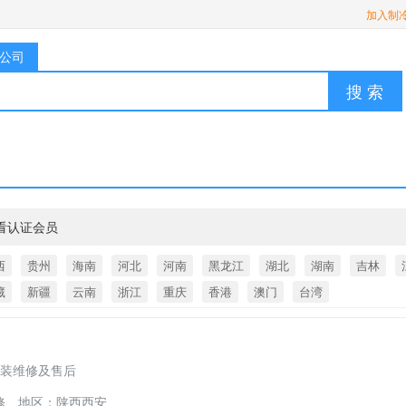
加入制
公司
搜 索
看认证会员
西
贵州
海南
河北
河南
黑龙江
湖北
湖南
吉林
藏
新疆
云南
浙江
重庆
香港
澳门
台湾
装维修及售后
修
地区：陕西西安