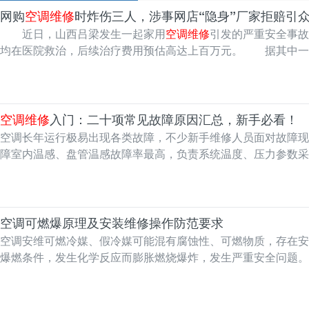
网购
空调维修
时炸伤三人，涉事网店“隐身”厂家拒赔引
近日，山西吕梁发生一起家用
空调维修
引发的严重安全事故
均在医院救治，后续治疗费用预估高达上百万元。 据其中一名伤
佳，家人于本月初…
空调维修
入门：二十项常见故障原因汇总，新手必看！
空调长年运行极易出现各类故障，不少新手维修人员面对故障现
障室内温感、盘管温感故障率最高，负责系统温度、压力参数采
路、阻值漂移、传感…
空调可燃爆原理及安装维修操作防范要求
空调安维可燃冷媒、假冷媒可能混有腐蚀性、可燃物质，存在安
爆燃条件，发生化学反应而膨胀燃烧爆炸，发生严重安全问题。
重点。 一、爆炸原理…