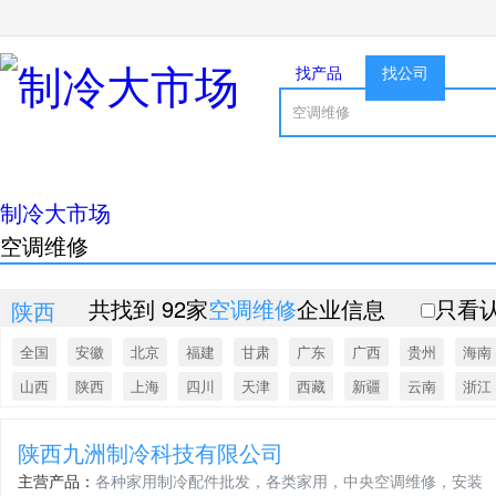
找产品
找公司
制冷大市场
空调维修
共找到 92家
空调维修
企业信息
只看
陕西
全国
安徽
北京
福建
甘肃
广东
广西
贵州
海南
山西
陕西
上海
四川
天津
西藏
新疆
云南
浙江
陕西九洲制冷科技有限公司
主营产品：
各种家用制冷配件批发，各类家用，中央空调维修，安装