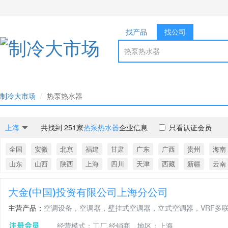
找产品
找公司
制冷大市场
热泵热水器
上海
共找到 251家
热泵热水器
企业信息
只看认证会员
全国
安徽
北京
福建
甘肃
广东
广西
贵州
海南
山东
山西
陕西
上海
四川
天津
西藏
新疆
云南
大金(中国)投资有限公司上海分公司
主营产品：
空调设备，空调器，壁挂式空调器，立式空调器，VRF多
经营模式：工厂,经销商
地区：上海