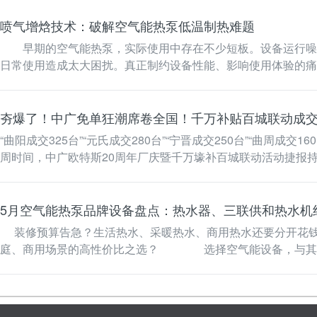
喷气增焓技术：破解空气能热泵低温制热难题
早期的空气能热泵，实际使用中存在不少短板。设备运行噪音
日常使用造成太大困扰。真正制约设备性能、影响使用体验的痛
短板。 为了攻克低…
夯爆了！中广免单狂潮席卷全国！千万补贴百城联动成
“曲阳成交325台”“元氏成交280台”“宁晋成交250台”“曲周成交16
5月空气能热泵品牌设备盘点：热水器、三联供和热水机
装修预算告急？生活热水、采暖热水、商用热水还要分开花钱？2026年5月，空气能热水设备市场迎来迭代热潮，各类产品噱头十足，到底哪些才是适配家
庭、商用场景的高性价比之选？ 选择空气能设备，与其说
统、商用热水…