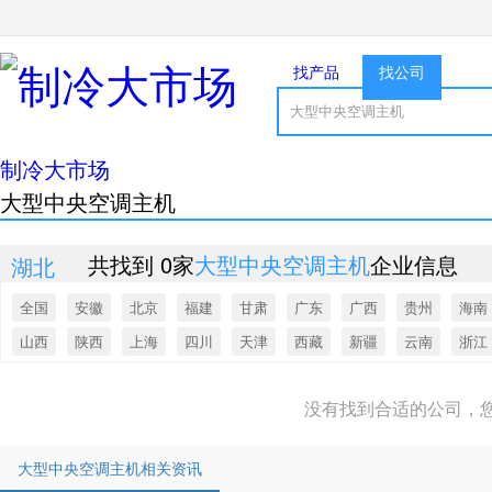
找产品
找公司
制冷大市场
大型中央空调主机
共找到 0家
大型中央空调主机
企业信息
湖北
全国
安徽
北京
福建
甘肃
广东
广西
贵州
海南
山西
陕西
上海
四川
天津
西藏
新疆
云南
浙江
没有找到合适的公司，
大型中央空调主机相关资讯