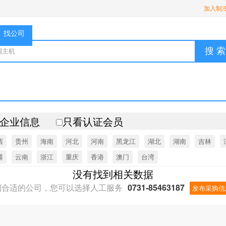
加入制
找公司
搜 索
企业信息
只看认证会员
西
贵州
海南
河北
河南
黑龙江
湖北
湖南
吉林
疆
云南
浙江
重庆
香港
澳门
台湾
没有找到相关数据
到合适的公司，您可以选择人工服务
0731-85463187
发布采购信