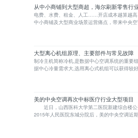
从中小商铺到大型商超，海尔刷新零售行
电费、水费、租金、人工……开店成本越算越高，利润越压越薄，怎么办？ 5月8日，中国零售业博
中小商铺及大型商业场景运营痛点，带来中央空
的…
大型离心机组原理、主要部件与常见故障
制冷主机简称冷机,是数据中心空调系统的重要组
据中心冷量需求大,选用离心式机组可以获得较
管将要压缩…
美的中央空调再次中标医疗行业大型项目
近日，山西医科大学第二医院新建综合楼公开
2015年人民医院东城分院后，美的中央空调
二医院创建于1…