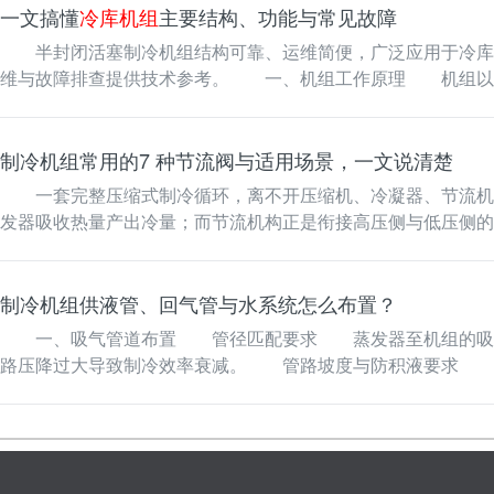
一文搞懂
冷库机组
主要结构、功能与常见故障
半封闭活塞制冷机组结构可靠、运维简便，广泛应用于冷库、
维与故障排查提供技术参考。 一、机组工作原理 机组以半
式循环，持续将制冷区…
制冷机组常用的7 种节流阀与适用场景，一文说清楚
一套完整压缩式制冷循环，离不开压缩机、冷凝器、节流机构
发器吸收热量产出冷量；而节流机构正是衔接高压侧与低压侧
面式。 可变节流件…
制冷机组供液管、回气管与水系统怎么布置？
一、吸气管道布置 管径匹配要求 蒸发器至机组的吸气管
路压降过大导致制冷效率衰减。 管路坡度与防积液要求 吸
荷运行或停机期间…