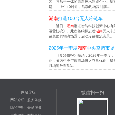
装、售后于一体的高新技术制造企业。这
篇 上午10时许，活动现场高朋满…
湖南
打造100台无人冷链车
近日，
湖南
湘江智能科技创新中心有
运营协议》。此次签约标志着
湖南
无人车
链集团的物流场景，启动冷链物流实景…
2026年一季度
湖南
中央空调市场
《制冷快报》获悉，2026年一季度，
化，省内中央空调市场进入存量优化、增
月增速升至5.3…
微信扫一扫
网站导航
网站介绍
服务条款
隐私声明
会员服务