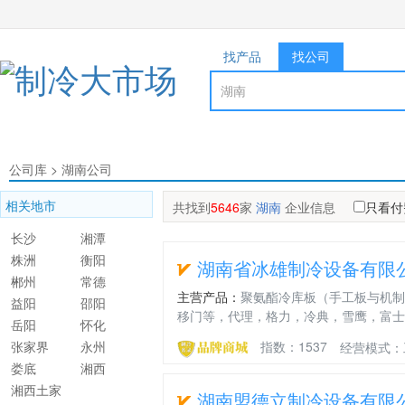
找产品
找公司
公司库
>
湖南公司
相关地市
共找到
5646
家
湖南
企业信息
只看付
长沙
湘潭
株洲
衡阳
湖南省冰雄制冷设备有限
郴州
常德
主营产品：
聚氨酯冷库板（手工板与机制
益阳
邵阳
移门等，代理，格力，冷典，雪鹰，富士
岳阳
怀化
张家界
永州
指数：1537
经营模式：
娄底
湘西
湘西土家
湖南盟德立制冷设备有限