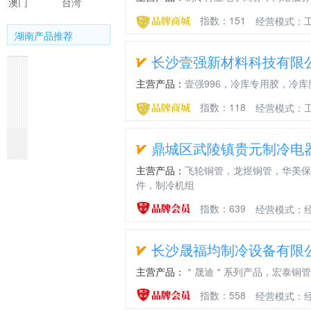
澳门
台湾
指数：151
经营模式：工
湖南产品推荐
长沙壹强新材料科技有限
主营产品：
壹强996，冷库专用胶，冷
指数：118
经营模式：
10mm
华
湖
华
华
唯
唯
唯
唯
华
鼎城区武陵镇贵元制冷电
保
美
南
美
美
特
特
特
特
美
温
B1
华
B1
B1
成
自
大
小
系
主营产品：
飞轮铜管，龙煜铜管，华美保
橡
级
美
级
级
立
主
型
型
列
件，制冷机组
塑
红
保
红
保
螺
研
成
螺
保
材
蓝
温
蓝
温
杆
发
套
杆
温
指数：639
经营模式：
料
管
总
管
红.
压
高
真
真
管
代
代
蓝
缩
性
空
空
理
理
工
机
能
泵
泵
长沙晟福均制冷设备有限
程
研
螺
机
管
发
杆
组
主营产品：
＂晟迪＂系列产品，宏泰铜管
中
转
心
子
指数：558
经营模式：
型