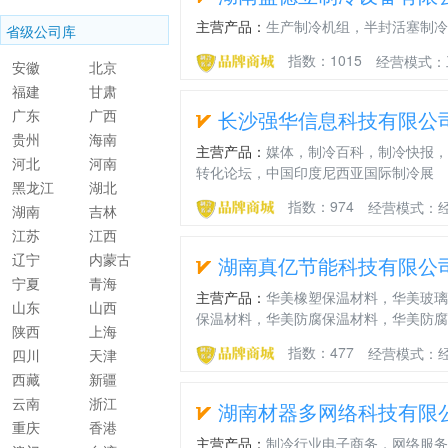
族苗族自
主营产品：
生产制冷机组，半封活塞制冷
省级公司库
治州
指数：1015
经营模式：
安徽
北京
福建
甘肃
广东
广西
长沙强华信息科技有限公
贵州
海南
主营产品：
媒体，制冷百科，制冷快报，
河北
河南
转化论坛，中国印度尼西亚国际制冷展
黑龙江
湖北
指数：974
经营模式：
湖南
吉林
江苏
江西
辽宁
内蒙古
湖南真亿节能科技有限公
宁夏
青海
主营产品：
华美橡塑保温材料，华美玻璃
山东
山西
保温材料，华美防腐保温材料，华美防腐
陕西
上海
指数：477
经营模式：
四川
天津
西藏
新疆
云南
浙江
湖南材器多网络科技有限
重庆
香港
主营产品：
制冷行业电子商务，网络服务