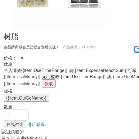
树脂
该品牌商城会员已提交资质认证！
产品编号：1181567
价格：
￥
优惠
全店满减
{{item.UseTimeRange}} 满{{item.ExpenseReachSum}}可减
{{item.UseMoney}}
无门槛券
{{item.UseTimeRange}} 满{{item.UseM
{{item.UseMoney}}
领取
规格
{{item.GuiGeName}}
数量
在线咨询
进店看看>
第
2
年 企业指数
477
分