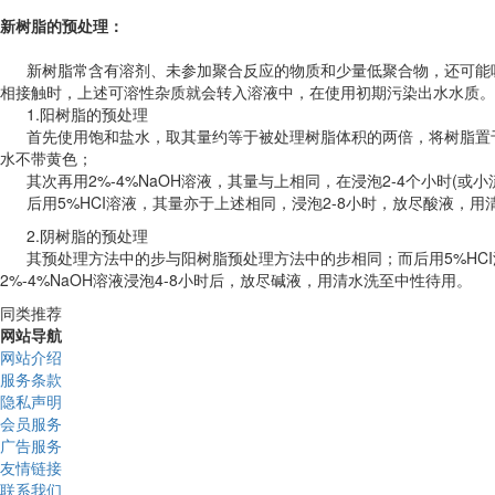
新树脂的预处理：
新树脂常含有溶剂、未参加聚合反应的物质和少量低聚合物，还可能吸
相接触时，上述可溶性杂质就会转入溶液中，在使用初期污染出水水质。
1.阳树脂的预处理
首先使用饱和盐水，取其量约等于被处理树脂体积的两倍，将树脂置于盐
水不带黄色；
其次再用2%-4%NaOH溶液，其量与上相同，在浸泡2-4个小时(或
后用5%HCI溶液，其量亦于上述相同，浸泡2-8小时，放尽酸液，用
2.阴树脂的预处理
其预处理方法中的步与阳树脂预处理方法中的步相同；而后用5%HCI
2%-4%NaOH溶液浸泡4-8小时后，放尽碱液，用清水洗至中性待用。
同类推荐
网站导航
网站介绍
服务条款
隐私声明
会员服务
广告服务
友情链接
联系我们