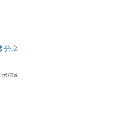
分享
oney}}可减