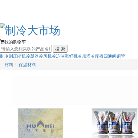
我的购物车
搜 索
制冷剂
压缩机
冷凝器
冷风机
冷冻油
海鲜机
冷却塔
冷库板
四通阀
铜管
材料
保温材料