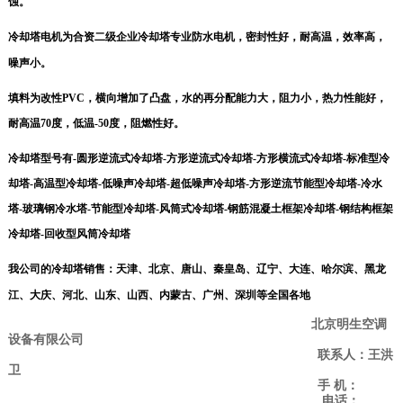
蚀。
冷却塔电机为合资二级企业冷却塔专业防水电机，密封性好，耐高温，效率高，
噪声小。
填料为改性
PVC
，横向增加了凸盘，水的再分配能力大，阻力小，热力性能好，
耐高温
70
度，低温
-50
度，阻燃性好。
冷却塔型号有
-
圆形逆流式冷却塔
-
方形逆流式冷却塔
-
方形横流式冷却塔
-
标准型冷
却塔
-
高温型冷却塔
-
低噪声冷却塔
-
超低噪声冷却塔
-
方形逆流节能型冷却塔
-
冷水
塔
-
玻璃钢冷水塔
-
节能型冷却塔
-
风筒式冷却塔
-
钢筋混凝土框架冷却塔
-
钢结构框架
冷却塔
-
回收型风筒冷却塔
我公司的冷却塔销售：天津、北京、唐山、秦皇岛、辽宁、大连、哈尔滨、黑龙
江、大庆、河北、山东、山西、内蒙古、广州、深圳等全国各地
北京明生空调
设备有限公司
联系人：王洪
卫
手 机：
电话：