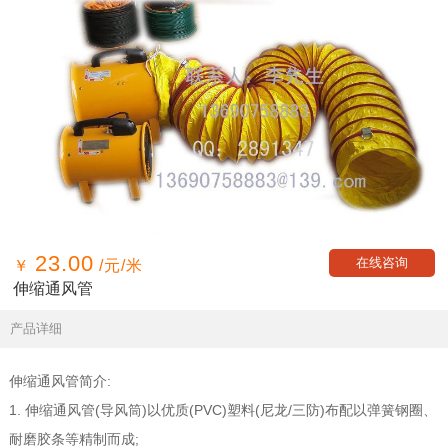
23.00
在线咨询
￥
/元/米
伸缩通风管
产品详细
:
伸缩通风管简介
1.
(
)
(PVC)
(
/
)
伸缩通风管
导风筒
以优质
塑料
尼龙
三防
布配以弹簧钢圈
、
;
耐磨胶条等
精制而成