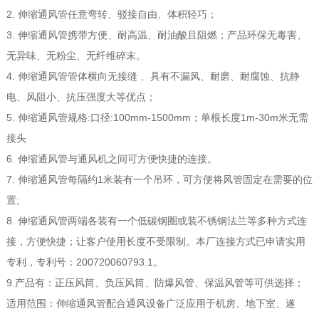
2.
伸缩通风管任意弯转、驳接自由、体积轻巧；
3.
伸缩通风管携带方便、耐高温、耐油酸且阻燃；
产品环保
无毒害、
无异味、无粉尘、无纤维碎末。
4.
伸缩通风管管体横向无接缝
、具有不漏风、耐磨、耐腐蚀、抗静
电、风阻小、抗压强度大等优点；
5.
:
:
100mm
-1500mm
1m
-30m
伸缩通风管规格
口径
；单根长度
米无需
接头
6.
伸缩通风管与通风机之间
可方便快捷的连接。
7.
1
伸缩通风管每隔约
米
装有一个吊环，可方便将风管固定在需要的位
;
置
8.
伸缩通风管两端各装有一个低碳钢圈
或装不锈钢法兰等多种方式连
接，方便快捷；
让客户使用长度不受限制。
本厂
连接方式已申请实用
200720060793.1
专利，专利号：
。
9.
产品有：正压风筒、负压风筒、防爆风管、保温风管等可供选择；
适用范围：伸缩通风管配合通风设备广泛应用于机房、地下室、遂